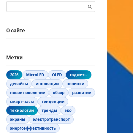
Поиск:
О сайте
Метки
2026
MicroLED
OLED
гаджеты
девайсы
инновации
новинки
новое поколение
обзор
развитие
смарт-часы
тенденции
технологии
тренды
эко
экраны
электротранспорт
энергоэффективность