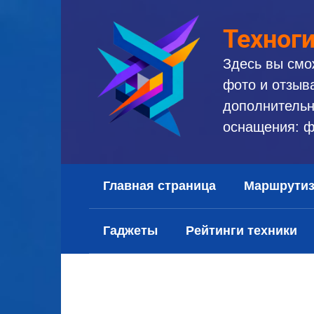
Перейти
к
Техног
контенту
Здесь вы смо
фото и отзыв
дополнительн
оснащения: ф
Главная страница
Маршрути
Гаджеты
Рейтинги техники