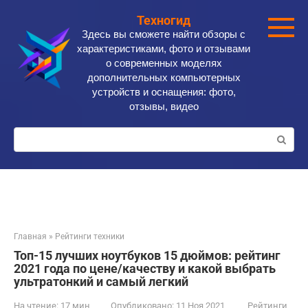
Перейти
Техногид
к
Здесь вы сможете найти обзоры с
контенту
характеристиками, фото и отзывами
о современных моделях
дополнительных компьютерных
устройств и оснащения: фото,
отзывы, видео
Поиск:
Главная
»
Рейтинги техники
Топ-15 лучших ноутбуков 15 дюймов: рейтинг
2021 года по цене/качеству и какой выбрать
ультратонкий и самый легкий
На чтение:
17 мин
Опубликовано:
11 Ноя 2021
Рейтинги