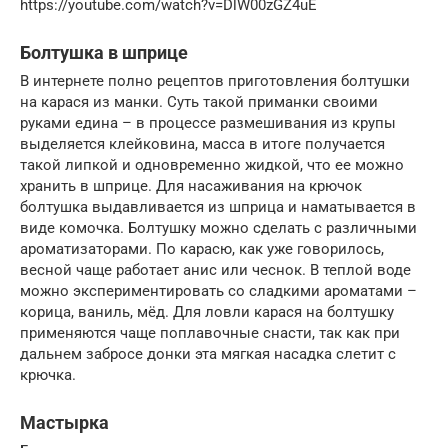
https://youtube.com/watch?v=DlW00zGZ4uE
Болтушка в шприце
В интернете полно рецептов приготовления болтушки
на карася из манки. Суть такой приманки своими
руками едина – в процессе размешивания из крупы
выделяется клейковина, масса в итоге получается
такой липкой и одновременно жидкой, что ее можно
хранить в шприце. Для насаживания на крючок
болтушка выдавливается из шприца и наматывается в
виде комочка. Болтушку можно сделать с различными
ароматизаторами. По карасю, как уже говорилось,
весной чаще работает анис или чеснок. В теплой воде
можно экспериментировать со сладкими ароматами –
корица, ваниль, мёд. Для ловли карася на болтушку
применяются чаще поплавочные снасти, так как при
дальнем забросе донки эта мягкая насадка слетит с
крючка.
Мастырка