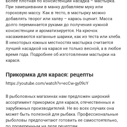
Более плотная по консистенции насадка – мастырка.
При замешивании в манку добавляем муку или
гороховую массу. Как в тесто, в мастырку можно
добавлять творог или халву – карась оценит. Масса
долго переминается руками до получения нужной
консистенции и ароматизируется. На крючок
насаживаются катанные шарики, как из теста или хлеба.
В некоторых южных местностях мастырка считается
лучшей насадкой на карася не только весной, а в любое
время года. Подробнее об изготовлении мастырки на
карася.
Прикормка для карася: рецепты
https://youtube.com/watch?v=ecCw-gy09cY
В рыболовных магазинах нам предложен широкий
ассортимент прикормок для карася, отечественных и
зарубежных производителей. Не во всех случаях она
может быть полезной для рыбака. Профессиональные
рыболовы предпочитают готовить ее самостоятельно,
по проверенным на деле рецептам.