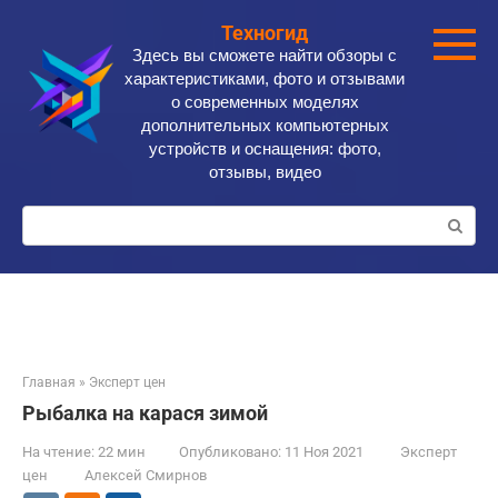
Перейти
Техногид
к
Здесь вы сможете найти обзоры с
контенту
характеристиками, фото и отзывами
о современных моделях
дополнительных компьютерных
устройств и оснащения: фото,
отзывы, видео
Поиск:
Главная
»
Эксперт цен
Рыбалка на карася зимой
На чтение:
22 мин
Опубликовано:
11 Ноя 2021
Эксперт
цен
Алексей Смирнов