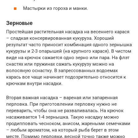
Мастырки из гороха и манки.
Зерновые
Простейшая растительная насадка на весеннего карася
– сладкая консервированная кукуруза. Хороший
результат часто приносит комбинация одного зернышка
кукурузы и 2-3 опарышей (на крупного карася). В чистом
виде на крючок сажается одно зерно или пара. На флэт
снастях или пружинах сажать кукурузу можно на
волосяную оснастку. В запрессованных водоемах
карась все чаще начинает подозрительно относится к
крючкам внутри насадки.
Вторая важная насадка – вареная или запаренная
перловка. При приготовлении перловку нужно не
переварить, чтобы она не разваливалась. На крючок
насаживается 1-4 зернышка. Такую насадку можно
продипповать чесноком, анисом, жареными семечками
– любым ароматом, на который рыба берет в этом
месте. Помимо перловки, весной точно также можно