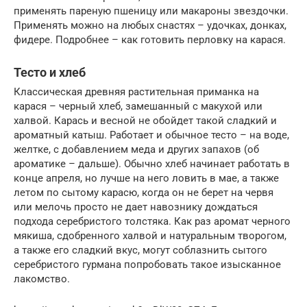
применять пареную пшеницу или макароны звездочки.
Применять можно на любых снастях – удочках, донках,
фидере. Подробнее – как готовить перловку на карася.
Тесто и хлеб
Классическая древняя растительная приманка на
карася – черный хлеб, замешанный с макухой или
халвой. Карась и весной не обойдет такой сладкий и
ароматный катыш. Работает и обычное тесто – на воде,
желтке, с добавлением меда и других запахов (об
ароматике – дальше). Обычно хлеб начинает работать в
конце апреля, но лучше на него ловить в мае, а также
летом по сытому карасю, когда он не берет на червя
или мелочь просто не дает навознику дождаться
подхода серебристого толстяка. Как раз аромат черного
мякиша, сдобренного халвой и натуральным творогом,
а также его сладкий вкус, могут соблазнить сытого
серебристого гурмана попробовать такое изысканное
лакомство.