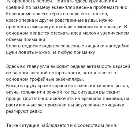
тугорослость особей. Поймать здесь крупный или
средний по размеру экземпляр весьма проблематично.
Если кроме нашего героя в озере есть плотва,
красноперка и другие родственные виды, нужно
проявлять смекалку в выборе наживки или насадки. В
основном придется отсекать клев мелочи увеличением
объема приманки.
Если в водоеме водятся серьезные хищники наподобие
щуки ловить можно на любую приманку
Здесь во главу угла выходит редкая активность карасей
из-за повышенной осторожности, зато и клюют в
основном трофейные экземпляры.
Когда в пруду кроме карася есть мелкий хищник: ротан,
окунь, гольян или речной голец, ситуация выглядит
проще. Достаточно исключить из арсенала наживки, на
растительные же приманки вышеуказанные хищники
реагируют редко
Та же ситуация наблюдается и с соседством линя.