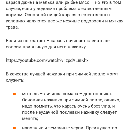
карася даже на малька или рыбье мясо – но это в том
случае, если у водоема проблема с естественным
кормом. Основной пищей карася в естественных
условиях являются все же нежные водоросли и мягкая
трава.
Если их не хватает – карась начинает клевать не
совсем привычную для него наживку.
https://youtube.com/watch?v=zpdAL8IKhxI
В качестве лучшей наживки при зимней ловле могут
служить:
мотыль – личинка комара – долгоносика.
Основная наживка при зимней ловле, однако,
надо помнить, что карась очень брезглив, и
после неудачной поклевки наживку следует
менять;
навозные и земляные черви. Преимущество