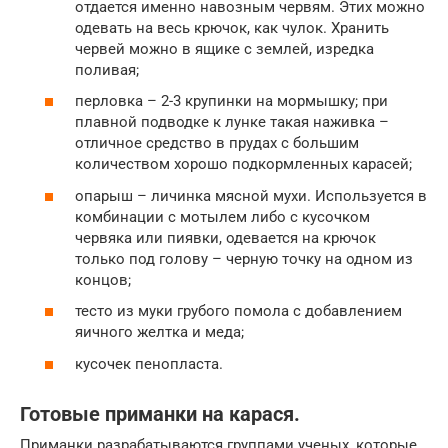
отдается именно навозным червям. Этих можно
одевать на весь крючок, как чулок. Хранить
червей можно в ящике с землей, изредка
поливая;
перловка – 2-3 крупинки на мормышку; при
плавной подводке к лунке такая наживка –
отличное средство в прудах с большим
количеством хорошо подкормленных карасей;
опарыш – личинка мясной мухи. Используется в
комбинации с мотылем либо с кусочком
червяка или пиявки, одевается на крючок
только под голову – черную точку на одном из
концов;
тесто из муки грубого помола с добавлением
яичного желтка и меда;
кусочек пенопласта.
Готовые приманки на карася.
Приманки разрабатываются группами ученых, которые