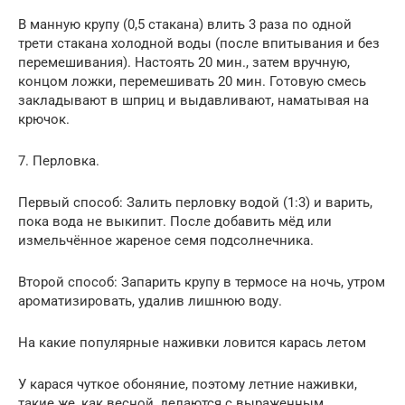
В манную крупу (0,5 стакана) влить 3 раза по одной
трети стакана холодной воды (после впитывания и без
перемешивания). Настоять 20 мин., затем вручную,
концом ложки, перемешивать 20 мин. Готовую смесь
закладывают в шприц и выдавливают, наматывая на
крючок.
7. Перловка.
Первый способ: Залить перловку водой (1:3) и варить,
пока вода не выкипит. После добавить мёд или
измельчённое жареное семя подсолнечника.
Второй способ: Запарить крупу в термосе на ночь, утром
ароматизировать, удалив лишнюю воду.
На какие популярные наживки ловится карась летом
У карася чуткое обоняние, поэтому летние наживки,
такие же, как весной, делаются с выраженным