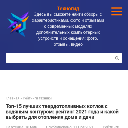
Перейти
Техногид
к
Здесь вы сможете найти обзоры с
контенту
характеристиками, фото и отзывами
о современных моделях
дополнительных компьютерных
устройств и оснащения: фото,
отзывы, видео
Поиск:
Главная
»
Рейтинги техники
Топ-15 лучших твердотопливных котлов с
водяным контуром: рейтинг 2021 года и какой
выбрать для отопления дома и дачи
На чтение:
16 мин
Опубликовано:
11 Ноя 2021
Рейтинги