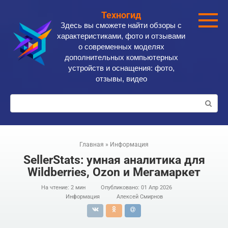
Перейти
Техногид
к
Здесь вы сможете найти обзоры с
контенту
характеристиками, фото и отзывами
о современных моделях
дополнительных компьютерных
устройств и оснащения: фото,
отзывы, видео
Поиск:
Главная
»
Информация
SellerStats: умная аналитика для
Wildberries, Ozon и Мегамаркет
На чтение:
2 мин
Опубликовано:
01 Апр 2026
Информация
Алексей Смирнов