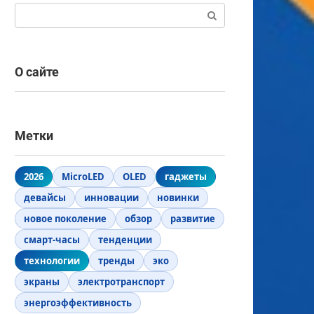
Поиск:
О сайте
Метки
2026
MicroLED
OLED
гаджеты
девайсы
инновации
новинки
новое поколение
обзор
развитие
смарт-часы
тенденции
технологии
тренды
эко
экраны
электротранспорт
энергоэффективность