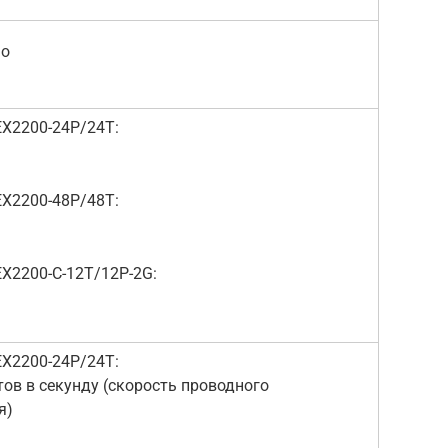
мо
0-24P/24T:
0-48P/48T:
-C-12T/12P-2G:
0-24P/24T:
тов в секунду (скорость проводного
я)