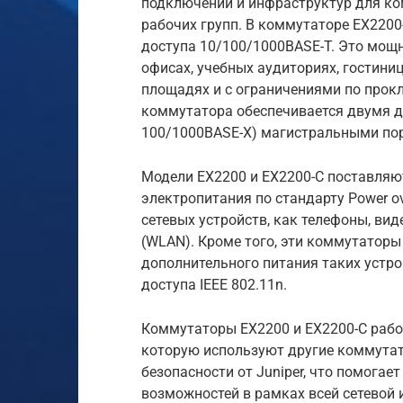
подключений и инфраструктур для ко
рабочих групп. В коммутаторе EX2200-
доступа 10/100/1000BASE-T. Это мощн
офисах, учебных аудиториях, гостини
площадях и с ограничениями по прок
коммутатора обеспечивается двумя 
100/1000BASE-X) магистральными пор
Модели EX2200 и EX2200-C поставляю
электропитания по стандарту Power ove
сетевых устройств, как телефоны, ви
(WLAN). Кроме того, эти коммутаторы
дополнительного питания таких устр
доступа IEEE 802.11n.
Коммутаторы EX2200 и EX2200-C рабо
которую используют другие коммутат
безопасности от Juniper, что помога
возможностей в рамках всей сетевой 