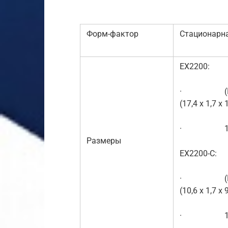
Форм-фактор
Стационарн
EX2200:
· (Ш x В x
(17,4 x 1,7 x 
· 1 стое
Размеры
EX2200-C:
· (Ш x В x
(10,6 x 1,7 x 
· 1 стое