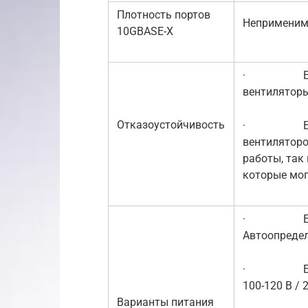
Плотность портов
Непримени
10GBASE-X
· EX2200:
вентилятор
Отказоустойчивость
· EX2200-
вентиляторо
работы, так
которые мог
· EX2200-
Автоопределе
· EX2200-
100-120 В / 
Варианты питания