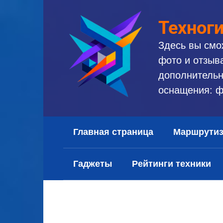
Перейти
к
Техног
контенту
Здесь вы смо
фото и отзыв
дополнительн
оснащения: ф
Главная страница
Маршрути
Гаджеты
Рейтинги техники