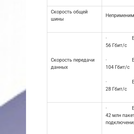
Скорость общей
Непримени
шины
· EX220
56 Гбит/c
Скорость передачи
· EX220
данных
104 Гбит/c
· EX2200
28 Гбит/c
· EX220
42 млн паке
подключени