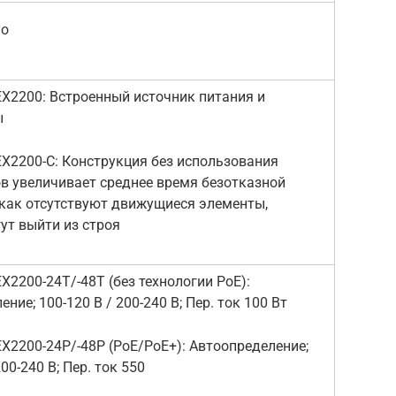
мо
 Встроенный источник питания и
ы
C: Конструкция без использования
в увеличивает среднее время безотказной
 как отсутствуют движущиеся элементы,
ут выйти из строя
24T/-48T (без технологии PoE):
ние; 100-120 В / 200-240 В; Пер. ток 100 Вт
24P/-48P (PoE/PoE+): Автоопределение;
200-240 В; Пер. ток 550