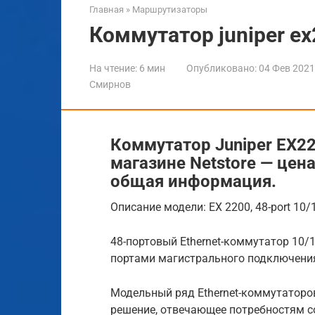
Главная
»
Маршрутизаторы
Коммутатор juniper ex
На чтение:
6 мин
Опубликовано:
04 Фев 2021
Смирнов
Коммутатор Juniper EX22
магазине Netstore — цена
общая информация.
Описание модели: EX 2200, 48-port 10/1
48-портовый Ethernet-коммутатор 10/
портами магистрального подключения 
Модельный ряд Ethernet-коммутаторо
решение, отвечающее потребностям 