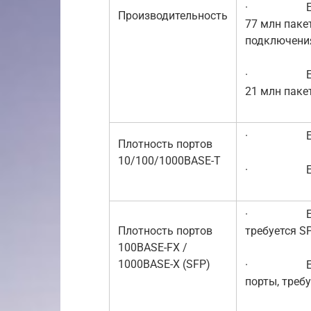
· EX220
Производительность
77 млн паке
подключени
· EX2200
21 млн паке
· EX2200:
Плотность портов
10/100/1000BASE-T
· EX2200
· EX2200:
Плотность портов
требуется S
100BASE-FX /
1000BASE-X (SFP)
· EX2200-
порты, требу