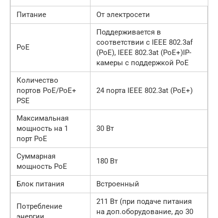
Питание
От электросети
Поддерживается в
соответствии с IEEE 802.3af
PoE
(PoE), IEEE 802.3at (PoE+)IP-
камеры с поддержкой PoE
Количество
портов PoE/PoE+
24 порта IEEE 802.3at (PoE+)
PSE
Максимальная
мощность на 1
30 Вт
порт PoE
Суммарная
180 Вт
мощность PoE
Блок питания
Встроенный
211 Вт (при подаче питания
Потребление
на доп.оборудование, до 30
энергии