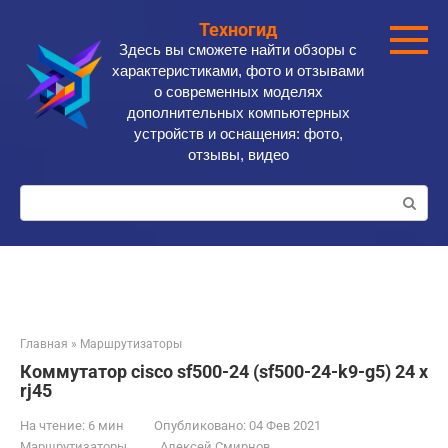
Перейти
Техногид
к
Здесь вы сможете найти обзоры с
контенту
характеристиками, фото и отзывами
о современных моделях
дополнительных компьютерных
устройств и оснащения: фото,
отзывы, видео
Поиск:
Главная
»
Маршрутизаторы
Коммутатор cisco sf500-24 (sf500-24-k9-g5) 24 x
rj45
На чтение:
6 мин
Опубликовано:
04 Фев 2021
Маршрутизаторы
Алексей Смирнов