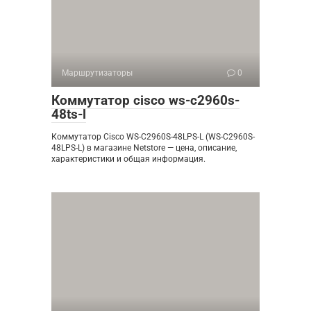
Маршрутизаторы
0
Коммутатор cisco ws-c2960s-
48ts-l
Коммутатор Cisco WS-C2960S-48LPS-L (WS-C2960S-
48LPS-L) в магазине Netstore — цена, описание,
характеристики и общая информация.