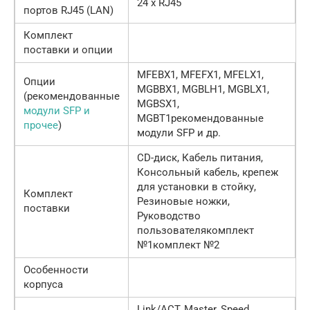
24 x RJ45
портов RJ45 (LAN)
Комплект
поставки и опции
MFEBX1, MFEFX1, MFELX1,
Опции
MGBBX1, MGBLH1, MGBLX1,
(рекомендованные
MGBSX1,
модули SFP и
MGBT1рекомендованные
прочее
)
модули SFP и др.
CD-диск, Кабель питания,
Консольный кабель, крепеж
для установки в стойку,
Комплект
Резиновые ножки,
поставки
Руководство
пользователякомплект
№1комплект №2
Особенности
корпуса
Link/ACT, Master, Speed,