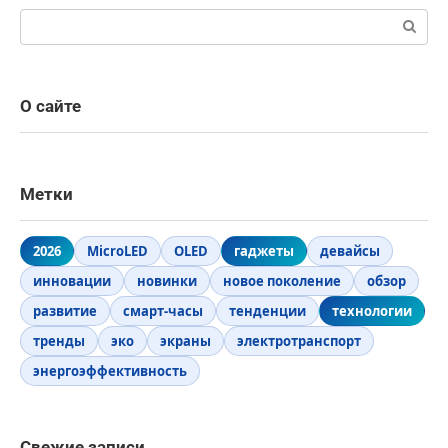
Поиск:
О сайте
Метки
2026
MicroLED
OLED
гаджеты
девайсы
инновации
новинки
новое поколение
обзор
развитие
смарт-часы
тенденции
технологии
тренды
эко
экраны
электротранспорт
энергоэффективность
Свежие записи