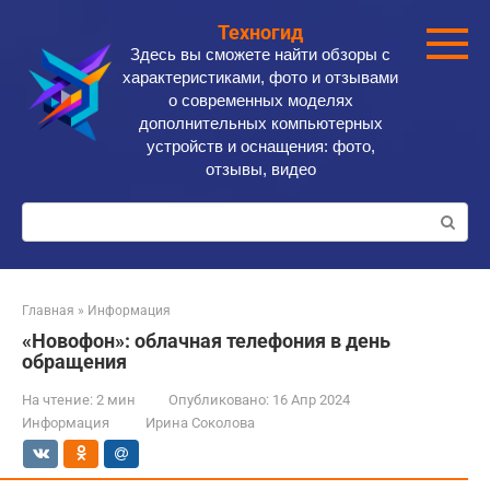
Перейти
Техногид
к
Здесь вы сможете найти обзоры с
контенту
характеристиками, фото и отзывами
о современных моделях
дополнительных компьютерных
устройств и оснащения: фото,
отзывы, видео
Поиск:
Главная
»
Информация
«Новофон»: облачная телефония в день
обращения
На чтение:
2 мин
Опубликовано:
16 Апр 2024
Информация
Ирина Соколова