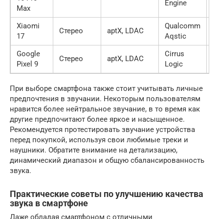
Engine
Max
Xiaomi
Qualcomm
Стерео
aptX, LDAC
Д
17
Aqstic
Google
Cirrus
Стерео
aptX, LDAC
Д
Pixel 9
Logic
При выборе смартфона также стоит учитывать личные
предпочтения в звучании. Некоторым пользователям
нравится более нейтральное звучание, в то время как
другие предпочитают более яркое и насыщенное.
Рекомендуется протестировать звучание устройства
перед покупкой, используя свои любимые треки и
наушники. Обратите внимание на детализацию,
динамический диапазон и общую сбалансированность
звука.
Практические советы по улучшению качества
звука в смартфоне
Даже обладая смартфоном с отличными