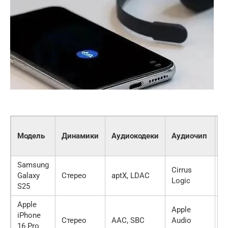
H
Модель
Динамики
Аудиокодеки
Аудиочип
R
A
Samsung
Cirrus
Galaxy
Стерео
aptX, LDAC
Д
Logic
S25
Apple
Apple
iPhone
Стерео
AAC, SBC
Audio
Д
16 Pro