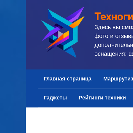
Перейти
к
Техног
контенту
Здесь вы смо
фото и отзыв
дополнительн
оснащения: ф
Главная страница
Маршрути
Гаджеты
Рейтинги техники