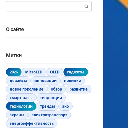
Поиск:
О сайте
Метки
2026
MicroLED
OLED
гаджеты
девайсы
инновации
новинки
новое поколение
обзор
развитие
смарт-часы
тенденции
технологии
тренды
эко
экраны
электротранспорт
энергоэффективность