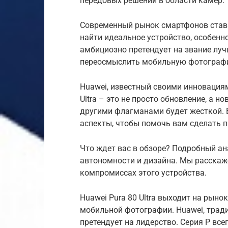
передовых решений в области камер.
Современный рынок смартфонов стави
найти идеальное устройство, особенно
амбициозно претендует на звание лу
переосмыслить мобильную фотографи
Huawei, известный своими инновациям
Ultra – это не просто обновление, а но
другими флагманами будет жесткой. 
аспекты, чтобы помочь вам сделать 
Что ждет вас в обзоре? Подробный ана
автономности и дизайна. Мы расскаж
компромиссах этого устройства.
Huawei Pura 80 Ultra выходит на рыно
мобильной фотографии. Huawei, тради
претендует на лидерство. Серия P все