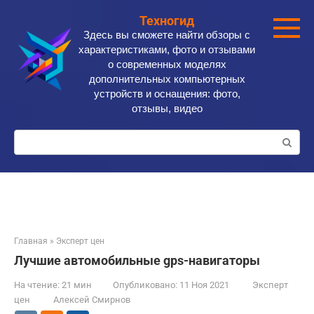
Перейти
Техногид
к
Здесь вы сможете найти обзоры с
контенту
характеристиками, фото и отзывами
о современных моделях
дополнительных компьютерных
устройств и оснащения: фото,
отзывы, видео
Поиск:
Главная
»
Эксперт цен
Лучшие автомобильные gps-навигаторы
На чтение:
21 мин
Опубликовано:
11 Ноя 2021
Эксперт
цен
Алексей Смирнов