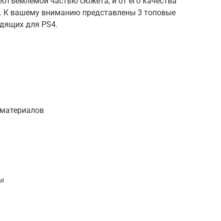
еотъемлемой частью сюжета, и от его качества
у. К вашему вниманию представлены 3 топовые
одящих для PS4.
 материалов
ы