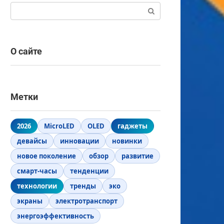
Поиск:
О сайте
Метки
2026
MicroLED
OLED
гаджеты
девайсы
инновации
новинки
новое поколение
обзор
развитие
смарт-часы
тенденции
технологии
тренды
эко
экраны
электротранспорт
энергоэффективность