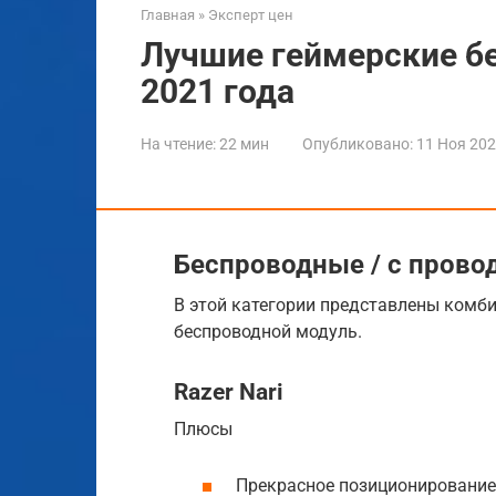
Главная
»
Эксперт цен
Лучшие геймерские б
2021 года
На чтение:
22 мин
Опубликовано:
11 Ноя 20
Беспроводные / с прово
В этой категории представлены комб
беспроводной модуль.
Razer Nari
Плюсы
Прекрасное позиционирование 