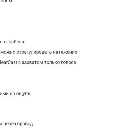
фоном.
и от кабеля
, можно отрегулировать натяжение
arCast с захватом только голоса
тный на ощупь
м через провод