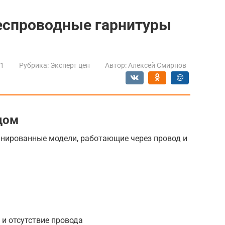
еспроводные гарнитуры
21
Рубрика:
Эксперт цен
Автор:
Алексей Смирнов
дом
инированные модели, работающие через провод и
и отсутствие провода