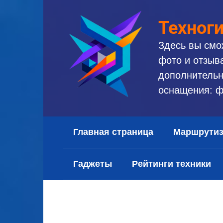
Перейти
к
Техног
контенту
Здесь вы смо
фото и отзыв
дополнительн
оснащения: ф
Главная страница
Маршрути
Гаджеты
Рейтинги техники