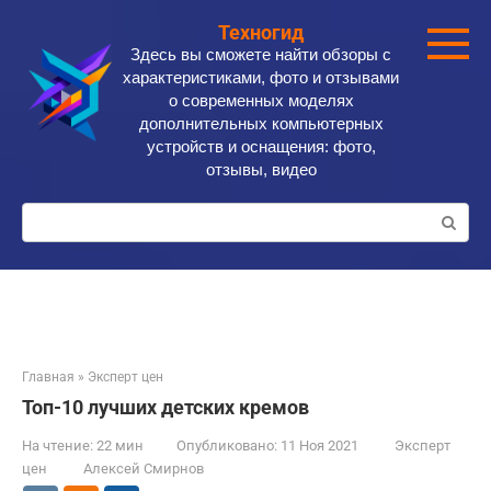
Перейти
Техногид
к
Здесь вы сможете найти обзоры с
контенту
характеристиками, фото и отзывами
о современных моделях
дополнительных компьютерных
устройств и оснащения: фото,
отзывы, видео
Поиск:
Главная
»
Эксперт цен
Топ-10 лучших детских кремов
На чтение:
22 мин
Опубликовано:
11 Ноя 2021
Эксперт
цен
Алексей Смирнов