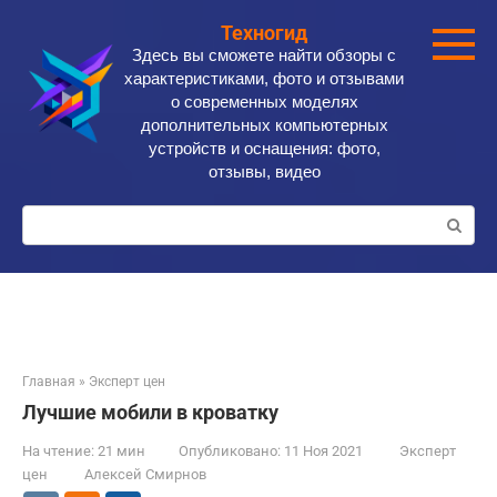
Перейти
Техногид
к
Здесь вы сможете найти обзоры с
контенту
характеристиками, фото и отзывами
о современных моделях
дополнительных компьютерных
устройств и оснащения: фото,
отзывы, видео
Поиск:
Главная
»
Эксперт цен
Лучшие мобили в кроватку
На чтение:
21 мин
Опубликовано:
11 Ноя 2021
Эксперт
цен
Алексей Смирнов