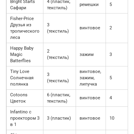
Bright Starts
4 (пластик,
ремешки
5
Сафари
текстиль)
Fisher-Price
Друзья из
3
винтовое
2
тропического
(текстиль)
леса
Happy Baby
2
Magic
зажим
3
(текстиль)
Batterflies
Tiny Love
винтовое,
3
Солнечная
зажим,
5
(текстиль)
полянка
липучка
Cotoons
6 (пластик,
винтовое
4
Цветок
текстиль)
Infantino с
проектором 3
3 (пластик)
винтовое
10
в 1