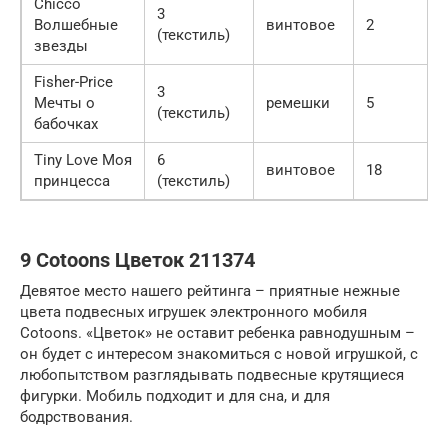
Chicco
3
Волшебные
винтовое
2
(текстиль)
звезды
Fisher-Price
3
Мечты о
ремешки
5
(текстиль)
бабочках
Tiny Love Моя
6
винтовое
18
принцесса
(текстиль)
9 Cotoons Цветок 211374
Девятое место нашего рейтинга – приятные нежные
цвета подвесных игрушек электронного мобиля
Cotoons. «Цветок» не оставит ребенка равнодушным –
он будет с интересом знакомиться с новой игрушкой, с
любопытством разглядывать подвесные крутящиеся
фигурки. Мобиль подходит и для сна, и для
бодрствования.