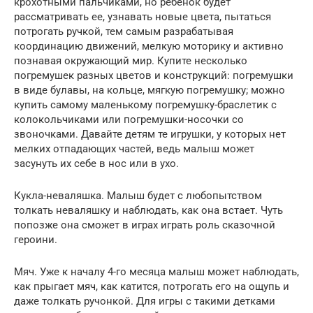
крохотными пальчиками, но ребенок будет
рассматривать ее, узнавать новые цвета, пытаться
потрогать ручкой, тем самым разрабатывая
координацию движений, мелкую моторику и активно
познавая окружающий мир. Купите несколько
погремушек разных цветов и конструкций: погремушки
в виде булавы, на кольце, мягкую погремушку; можно
купить самому маленькому погремушку-браслетик с
колокольчиками или погремушки-носочки со
звоночками. Давайте детям те игрушки, у которых нет
мелких отпадающих частей, ведь малыш может
засунуть их себе в нос или в ухо.
Кукла-неваляшка. Малыш будет с любопытством
толкать неваляшку и наблюдать, как она встает. Чуть
попозже она сможет в играх играть роль сказочной
героини.
Мяч. Уже к началу 4-го месяца малыш может наблюдать,
как прыгает мяч, как катится, потрогать его на ощупь и
даже толкать ручонкой. Для игры с такими детками