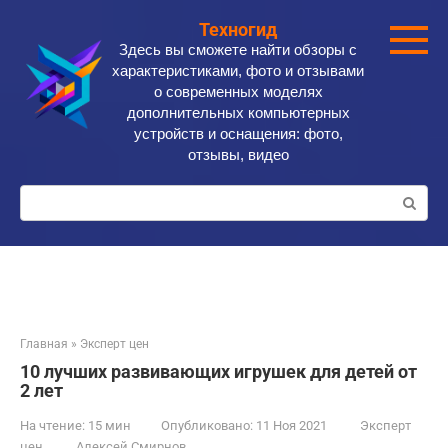
Перейти
Техногид
к
Здесь вы сможете найти обзоры с
контенту
характеристиками, фото и отзывами
о современных моделях
дополнительных компьютерных
устройств и оснащения: фото,
отзывы, видео
Поиск:
Главная
»
Эксперт цен
10 лучших развивающих игрушек для детей от
2 лет
На чтение:
15 мин
Опубликовано:
11 Ноя 2021
Эксперт
цен
Алексей Смирнов