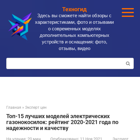
Перейти
Техногид
к
Здесь вы сможете найти обзоры с
контенту
характеристиками, фото и отзывами
о современных моделях
дополнительных компьютерных
устройств и оснащения: фото,
отзывы, видео
Поиск:
Главная
»
Эксперт цен
Топ-15 лучших моделей электрических
газонокосилок: рейтинг 2020-2021 года по
надежности и качеству
На чтение:
20 мин
Опубликовано:
11 Ноя 2021
Эксперт