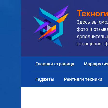
Перейти
к
Техног
контенту
Здесь вы смо
фото и отзыв
дополнительн
оснащения: ф
Главная страница
Маршрути
Гаджеты
Рейтинги техники