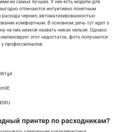
ми из самых лучших. У нее есть модели для
и выгодно отличаются интуитивно понятным
 расхода чернил, автоматизированностью
ование комфортным. В основном, речь тут идет о
ну на них низкой назвать никак нельзя. Однако
омпенсирует этот недостаток, фото получаются
к у профессионалов.
NW1g4
zm9E
_dSKU
одный принтер по расходникам?
 учитывать следующие характеристики: