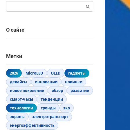
Поиск:
О сайте
Метки
2026
MicroLED
OLED
гаджеты
девайсы
инновации
новинки
новое поколение
обзор
развитие
смарт-часы
тенденции
технологии
тренды
эко
экраны
электротранспорт
энергоэффективность