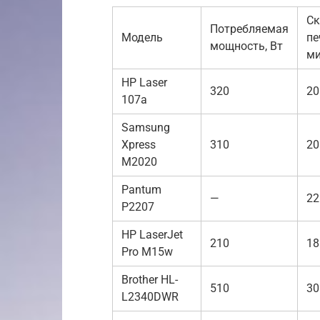
Ск
Потребляемая
Модель
пе
мощность, Вт
м
HP Laser
320
20
107a
Samsung
Xpress
310
20
M2020
Pantum
—
22
P2207
HP LaserJet
210
18
Pro M15w
Brother HL-
510
30
L2340DWR