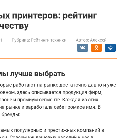
ых принтеров: рейтинг
ачеству
21
Рубрика:
Рейтинги техники
Автор:
Алексей
мы лучше выбрать
торые работают на рынке достаточно давно и уже
новном, здесь описывается продукция фирм,
зоне и премиум-сегменте. Каждая из этих
а рынке и заработала себе громкое имя. В
 бренды:
з самых популярных и престижных компаний в
ики. Совсем уж дешевых изделий у нее в