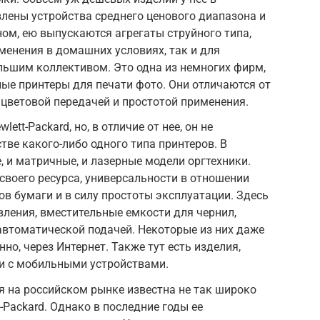
влены устройства среднего ценового диапазона и
ом, ею выпускаются агрегаты струйного типа,
менения в домашних условиях, так и для
льшим коллективом. Это одна из немногих фирм,
ые принтеры для печати фото. Они отличаются от
цветовой передачей и простотой применения.
ett-Packard, но, в отличие от нее, он не
тве какого-либо одного типа принтеров. В
е, и матричные, и лазерные модели оргтехники.
 своего ресурса, универсальности в отношении
в бумаги и в силу простоты эксплуатации. Здесь
ления, вместительные емкости для чернил,
автоматической подачей. Некоторые из них даже
о, через Интернет. Также тут есть изделия,
и с мобильными устройствами.
я на российском рынке известна не так широко
t-Packard. Однако в последние годы ее