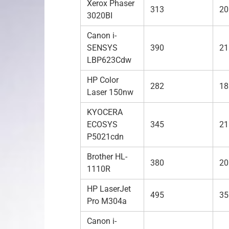
Xerox Phaser
313
20
3020BI
Canon i-
SENSYS
390
21
LBP623Cdw
HP Color
282
18
Laser 150nw
KYOCERA
ECOSYS
345
21
P5021cdn
Brother HL-
380
20
1110R
HP LaserJet
495
35
Pro M304a
Canon i-