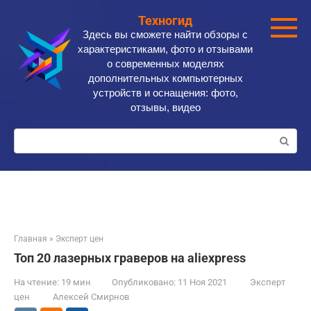
Перейти
Техногид
к
Здесь вы сможете найти обзоры с
контенту
характеристиками, фото и отзывами
о современных моделях
дополнительных компьютерных
устройств и оснащения: фото,
отзывы, видео
Поиск:
Главная
»
Эксперт цен
Топ 20 лазерных граверов на aliexpress
На чтение:
19 мин
Опубликовано:
11 Ноя 2021
Эксперт
цен
Алексей Смирнов