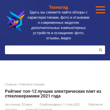
Перейти
Техногид
к
Здесь вы сможете найти обзоры с
контенту
характеристиками, фото и отзывами
о современных моделях
дополнительных компьютерных
устройств и оснащения: фото,
отзывы, видео
Поиск:
Главная
»
Рейтинги техники
Рейтинг топ-12 лучших электрических плит из
стеклокерамики 2021 года
На чтение:
22 мин
Опубликовано:
11 Ноя 2021
Рейтинги
техники
Алексей Смирнов