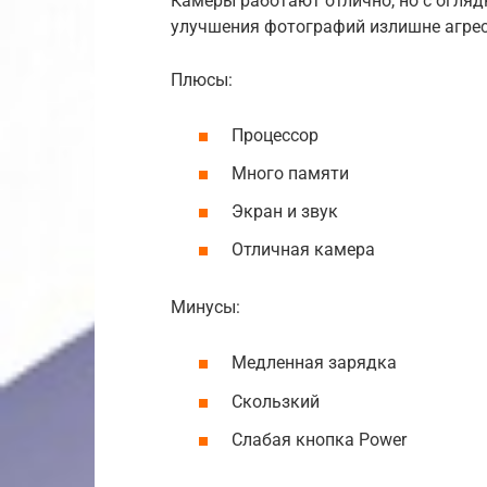
Камеры работают отлично, но с огля
улучшения фотографий излишне агре
Плюсы:
Процессор
Много памяти
Экран и звук
Отличная камера
Минусы:
Медленная зарядка
Скользкий
Слабая кнопка Power