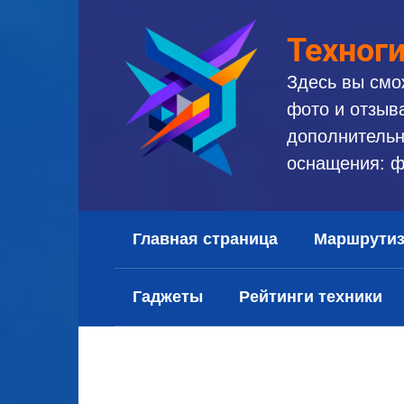
Перейти
к
Техног
контенту
Здесь вы смо
фото и отзыв
дополнительн
оснащения: ф
Главная страница
Маршрути
Гаджеты
Рейтинги техники