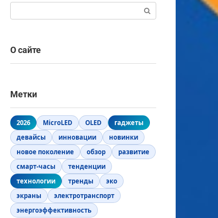
Поиск:
О сайте
Метки
2026
MicroLED
OLED
гаджеты
девайсы
инновации
новинки
новое поколение
обзор
развитие
смарт-часы
тенденции
технологии
тренды
эко
экраны
электротранспорт
энергоэффективность