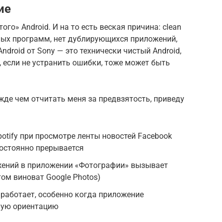
ие
го» Android. И на то есть веская причина: clean
сных программ, нет дублирующихся приложений,
droid от Sony — это технически чистый Android,
d, если не устранить ошибки, тоже может быть
де чем отчитать меня за предвзятость, приведу
otify при просмотре ленты новостей Facebook
постоянно прерывается
ений в приложении «Фотографии» вызывает
том виноват Google Photos)
 работает, особенно когда приложение
ную ориентацию