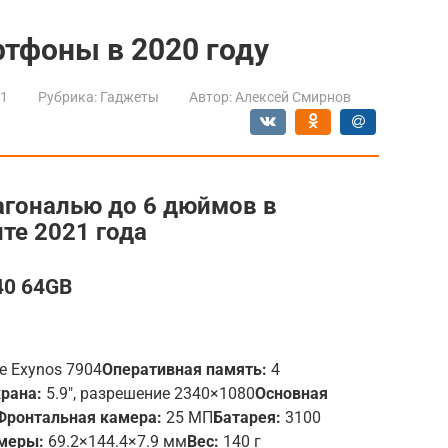
тфоны в 2020 году
21
Рубрика:
Гаджеты
Автор:
Алексей Смирнов
гональю до 6 дюймов в
те 2021 года
40 64GB
е Exynos 7904
Оперативная память:
4
рана:
5.9″, разрешение 2340×1080
Основная
Фронтальная камера:
25 МП
Батарея:
3100
меры:
69.2×144.4×7.9 мм
Вес:
140 г