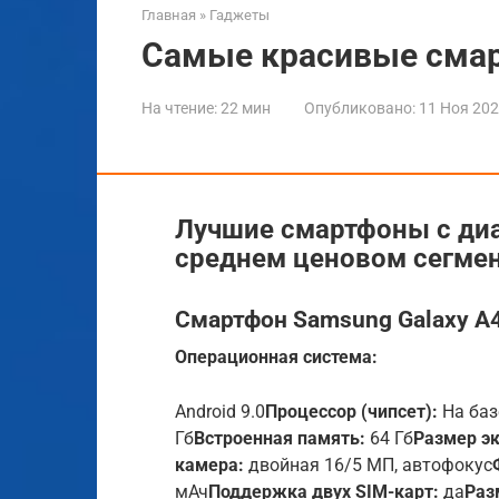
Главная
»
Гаджеты
Самые красивые смар
На чтение:
22 мин
Опубликовано:
11 Ноя 20
Лучшие смартфоны с диа
среднем ценовом сегмен
Смартфон Samsung Galaxy A
Операционная система:
Android 9.0
Процессор (чипсет):
На баз
Гб
Встроенная память:
64 Гб
Размер эк
камера:
двойная 16/5 МП, автофокус
мАч
Поддержка двух SIM-карт:
да
Раз