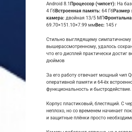
Android 8.1
Процессор (чипсет):
На баз
4 Гб
Встроенная память:
64 Гб
Размер 
камера:
двойная 13/5 МП
Фронтальна
69.70×151.10×7.99 мм
Вес:
145 г
Стильно выглядящему симпатичному ап
вышерассмотренному, удалось сохран
что его дисплей практически достиг 
дюймов
За его работу отвечает мощный чип Q
оперативной памяти и 64-ёх встроен
функциональность и быстродействие.
Корпус пластиковый, блестящий. С че
неплохо, но со временем начинает по
и защитные плёнки просто необходим