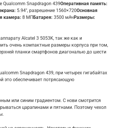
е Qualcomm Snapdragon 439
Оперативная память:
экрана:
5.94″, разрешение 1560×720
Основная
я камера:
8 МП
Батарея:
3500 мАч
Размеры:
парату Alcatel 3 5053K, так же как и
ить очень компактные размеры корпуса при том,
верхней планки смартфонов диагональю до шести
ualcomm Snapdragon 439, при четырех гигабайтах
ной это обеспечивает потрясающую
рным или синим градиентом. С нови смотрится
крываться царапинами и пятнами. Поэтому чехол
ы.