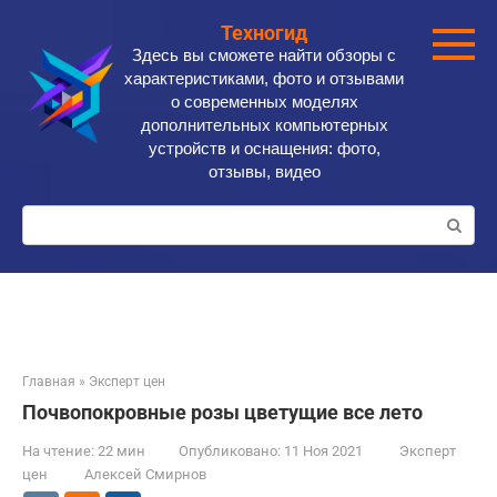
Перейти
Техногид
к
Здесь вы сможете найти обзоры с
контенту
характеристиками, фото и отзывами
о современных моделях
дополнительных компьютерных
устройств и оснащения: фото,
отзывы, видео
Поиск:
Главная
»
Эксперт цен
Почвопокровные розы цветущие все лето
На чтение:
22 мин
Опубликовано:
11 Ноя 2021
Эксперт
цен
Алексей Смирнов