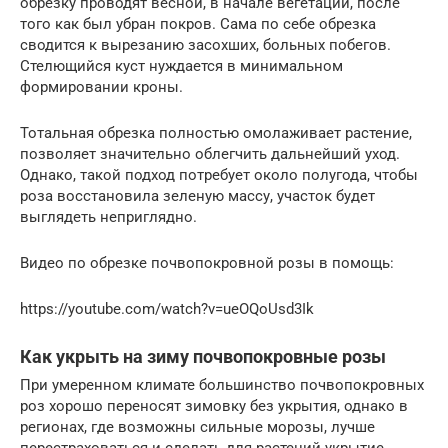
обрезку проводят весной, в начале вегетации, после
того как был убран покров. Сама по себе обрезка
сводится к вырезанию засохших, больных побегов.
Стелющийся куст нуждается в минимальном
формировании кроны.
Тотальная обрезка полностью омолаживает растение,
позволяет значительно облегчить дальнейший уход.
Однако, такой подход потребует около полугода, чтобы
роза восстановила зеленую массу, участок будет
выглядеть неприглядно.
Видео по обрезке почвопокровной розы в помощь:
https://youtube.com/watch?v=ueOQoUsd3Ik
Как укрыть на зиму почвопокровные розы
При умеренном климате большинство почвопокровных
роз хорошо переносят зимовку без укрытия, однако в
регионах, где возможны сильные морозы, лучше
перестраховаться и сделать для растений укрытие.