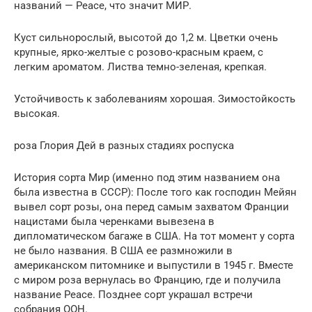
названий — Peace, что значит МИР.
Куст сильнорослый, высотой до 1,2 м. Цветки очень
крупные, ярко-желтые с розово-красным краем, с
легким ароматом. Листва темно-зеленая, крепкая.
Устойчивость к заболеваниям хорошая. Зимостойкость
высокая.
роза Глория Дей в разных стадиях роспуска
История сорта Мир (именно под этим названием она
была известна в СССР): После того как господин Мейян
вывел сорт розы, она перед самым захватом Франции
нацистами была черенками вывезена в
дипломатическом багаже в США. На тот момент у сорта
не было названия. В США ее размножили в
американском питомнике и выпустили в 1945 г. Вместе
с миром роза вернулась во Францию, где и получила
название Peace. Позднее сорт украшал встречи
собрания ООН.