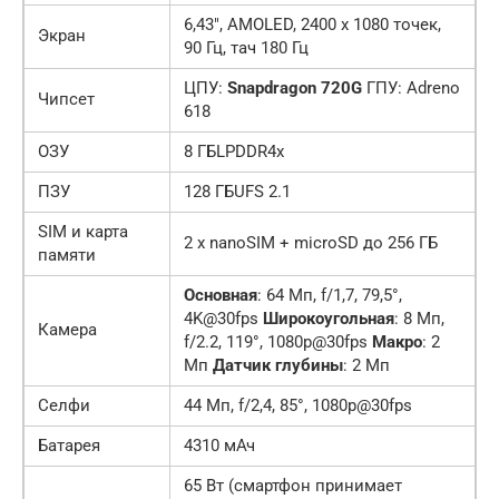
6,43″, AMOLED, 2400 x 1080 точек,
Экран
90 Гц, тач 180 Гц
ЦПУ:
Snapdragon 720G
ГПУ: Adreno
Чипсет
618
ОЗУ
8 ГБLPDDR4x
ПЗУ
128 ГБUFS 2.1
SIM и карта
2 x nanoSIM + microSD до 256 ГБ
памяти
Основная
: 64 Мп, f/1,7, 79,5°,
4K@30fps
Широкоугольная
: 8 Мп,
Камера
f/2.2, 119°, 1080p@30fps
Макро
: 2
Мп
Датчик глубины
: 2 Мп
Селфи
44 Мп, f/2,4, 85°, 1080p@30fps
Батарея
4310 мАч
65 Вт (смартфон принимает