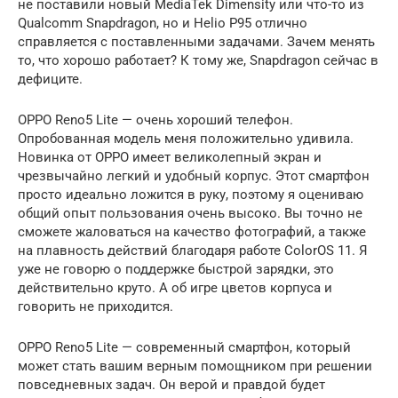
не поставили новый MediaTek Dimensity или что-то из
Qualcomm Snapdragon, но и Helio P95 отлично
справляется с поставленными задачами. Зачем менять
то, что хорошо работает? К тому же, Snapdragon сейчас в
дефиците.
OPPO Reno5 Lite — очень хороший телефон.
Опробованная модель меня положительно удивила.
Новинка от OPPO имеет великолепный экран и
чрезвычайно легкий и удобный корпус. Этот смартфон
просто идеально ложится в руку, поэтому я оцениваю
общий опыт пользования очень высоко. Вы точно не
сможете жаловаться на качество фотографий, а также
на плавность действий благодаря работе ColorOS 11. Я
уже не говорю о поддержке быстрой зарядки, это
действительно круто. А об игре цветов корпуса и
говорить не приходится.
OPPO Reno5 Lite — современный смартфон, который
может стать вашим верным помощником при решении
повседневных задач. Он верой и правдой будет