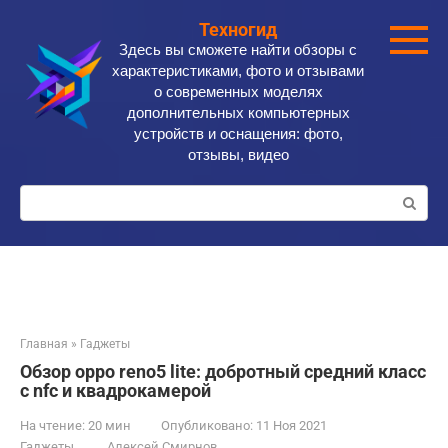
Перейти
Техногид
к
Здесь вы сможете найти обзоры с
контенту
характеристиками, фото и отзывами
о современных моделях
дополнительных компьютерных
устройств и оснащения: фото,
отзывы, видео
Поиск:
Главная
»
Гаджеты
Обзор oppo reno5 lite: добротный средний класс
с nfc и квадрокамерой
На чтение:
20 мин
Опубликовано:
11 Ноя 2021
Гаджеты
Алексей Смирнов