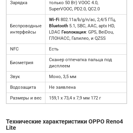
Зарядка
только 50 Вт) VOOC 4.0,
SuperVOOC, PD2.0, QC2.0
Wi-Fi
802.11a/b/g/n/ac, 2,4/5 ГГц,
Беспроводные
Bluetooth
5.1, SBC, AAC, aptx HD,
интерфейсы
LDAC
Геолокация
: GPS, BeiDou,
ГЛОНАСС, Галилео, и QZSS
NFC
Есть
Сканер отпечатка пальца под
Биометрия
дисплеем
Звук
Моно, 3,5 мм
Водозащита
Не заявлена
Размеры и вес
159,1 х 73,4 х 7,9 мм 172 г
Технические характеристики OPPO Reno4
Lite