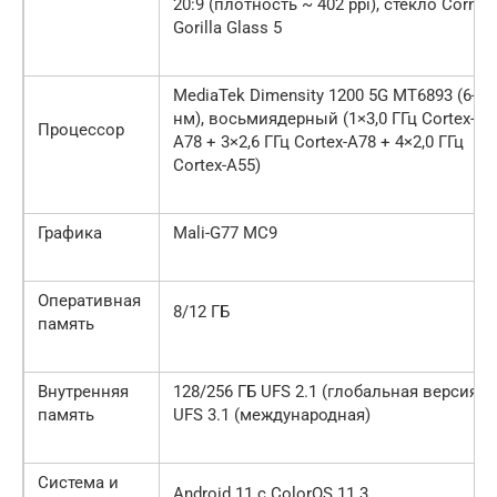
20:9 (плотность ~ 402 ppi), стекло Cornin
Gorilla Glass 5
MediaTek Dimensity 1200 5G MT6893 (6-
нм), восьмиядерный (1×3,0 ГГц Cortex-
Процессор
A78 + 3×2,6 ГГц Cortex-A78 + 4×2,0 ГГц
Cortex-A55)
Графика
Mali-G77 MC9
Оперативная
8/12 ГБ
память
Внутренняя
128/256 ГБ UFS 2.1 (глобальная версия),
память
UFS 3.1 (международная)
Система и
Android 11 с ColorOS 11.3