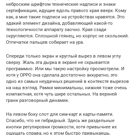
неброским шрифтом технические надписи и знаки
сертификации, идущие вдоль правого края вверх. Кому
как, а мне такие подписи на устройствах нравятся. Это
эдакий элемент дизайна, добавляющий какой-то
технологичности аппарату заочно. Края сзади
скругляются. Сплошной глянец, но корпус не скользкий.
Отпечатки пальцев собирает на ура.
Спереди только экран и круглый вырез в левом углу
сверху. Жаль эта дырка в экране не скрывается
программно. Или мы такую настройку просмотрели. И
хотя у OPPO она сделала достаточно аккуратно, это
одно из самых неудачных решений в контексте вырезов
на наш взгляд. Рамки минимальны, нижняя тоже очень
компактная, хотя чуть шире остальных. На верхней
грани разговорный динамик.
На левом боку слот для сим-карт и карты-памяти.
Спасибо, что не гибридный. Здесь же раздельные
кнопки регулировки громкости, хотя привычнее их
ощущать справа, но к этом быстро привыкаешь.