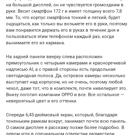
на большой дисплей, он не чувствуется громоздким в
руке. Весит смартфон 172 г и имеет толщину всего 7,8
мм. То, что корпус смартфона тонкий и легкий, будет
ощущаться, как только вы возьмете его в руки, поэтому
вам понравится держать его в руках в течение дня и
пользоваться этим телефоном каждый раз, когда
вынимаете его из кармана.
На задней панели вверху слева расположен
прямоугольник с четырьмя камерами и красноречивой
надписью AI, а с правой стороны есть продольная
светодиодная полоса. Да, островок камеры несколько
выступает над корпусом, но не очень, поэтому любой
чехол, даже тот, что в комплекте, почти нивелирует это.
Внизу логотип компании OPPO и все. Все остальное —
невероятный цвет и его оттенки.
Спереди 6,43-дюймовый экран, который, благодаря
тоненьким рамкам вокруг, занимает почти всю панель.
О самом дисплее я расскажу позже более подробно. В
левом углу в специальном отверстии разместили