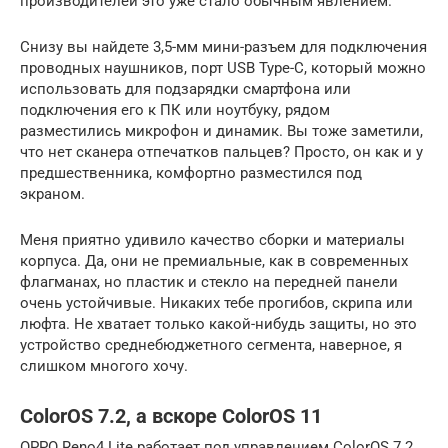
производителей это уже стало обычным явлением.
Снизу вы найдете 3,5-мм мини-разъем для подключения
проводных наушников, порт USB Type-C, который можно
использовать для подзарядки смартфона или
подключения его к ПК или ноутбуку, рядом
разместились микрофон и динамик. Вы тоже заметили,
что нет сканера отпечатков пальцев? Просто, он как и у
предшественника, комфортно разместился под
экраном.
Меня приятно удивило качество сборки и материалы
корпуса. Да, они не премиальные, как в современных
флагманах, но пластик и стекло на передней панели
очень устойчивые. Никаких тебе прогибов, скрипа или
люфта. Не хватает только какой-нибудь защиты, но это
устройство среднебюджетного сегмента, наверное, я
слишком многого хочу.
ColorOS 7.2, а вскоре ColorOS 11
OPPO Reno4 Lite работает под управлением ColorOS 7.2,