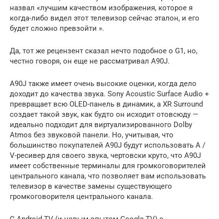
назвал «лучшим качеством изображения, которое я
когда-либо видел этот телевизор сейчас эталон, и его
будет сложно превзойти ».
Да, тот же рецензент сказал нечто подобное о G1, но,
честно говоря, он еще не рассматривал A90J.
A90J также имеет очень высокие оценки, когда дело
доходит до качества звука. Sony Acoustic Surface Audio +
превращает всю OLED-панель в динамик, а XR Surround
создает такой звук, как будто он исходит отовсюду —
идеально подходит для виртуализированного Dolby
Atmos без звуковой панели. Но, учитывая, что
большинство покупателей A90J будут использовать A /
V-ресивер для своего звука, чертовски круто, что A90J
имеет собственные терминалы для громкоговорителей
центрального канала, что позволяет вам использовать
телевизор в качестве замены существующего
громкоговорителя центрального канала.
С Android TV (и новым опытом Google TV) с