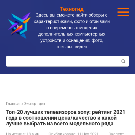
Перейти
Техногид
к
Здесь вы сможете найти обзоры с
контенту
характеристиками, фото и отзывами
о современных моделях
дополнительных компьютерных
устройств и оснащения: фото,
отзывы, видео
Поиск:
Главная
»
Эксперт цен
Топ-20 лучших телевизоров sony: рейтинг 2021
года в соотношении цена/качество и какой
лучше выбрать из всего модельного ряда
На чтение:
18 мин
Опубликовано:
11 Ноя 2021
Эксперт