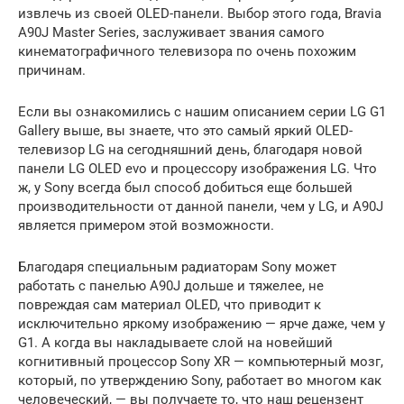
извлечь из своей OLED-панели. Выбор этого года, Bravia
A90J Master Series, заслуживает звания самого
кинематографичного телевизора по очень похожим
причинам.
Если вы ознакомились с нашим описанием серии LG G1
Gallery выше, вы знаете, что это самый яркий OLED-
телевизор LG на сегодняшний день, благодаря новой
панели LG OLED evo и процессору изображения LG. Что
ж, у Sony всегда был способ добиться еще большей
производительности от данной панели, чем у LG, и A90J
является примером этой возможности.
Благодаря специальным радиаторам Sony может
работать с панелью A90J дольше и тяжелее, не
повреждая сам материал OLED, что приводит к
исключительно яркому изображению — ярче даже, чем у
G1. А когда вы накладываете слой на новейший
когнитивный процессор Sony XR — компьютерный мозг,
который, по утверждению Sony, работает во многом как
человеческий, — вы получаете то, что наш рецензент