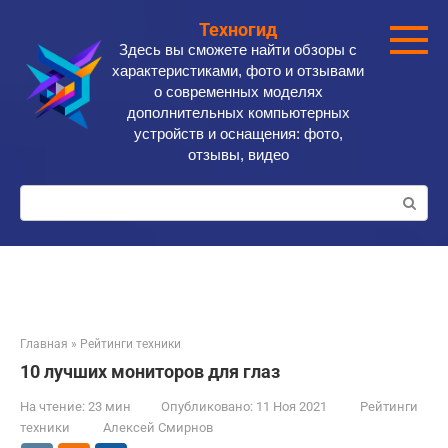
Перейти
Техногид
к
Здесь вы сможете найти обзоры с
контенту
характеристиками, фото и отзывами
о современных моделях
дополнительных компьютерных
устройств и оснащения: фото,
отзывы, видео
Поиск:
Главная
»
Рейтинги техники
10 лучших мониторов для глаз
На чтение:
23 мин
Опубликовано:
11 Ноя 2021
Рейтинги
техники
Алексей Смирнов