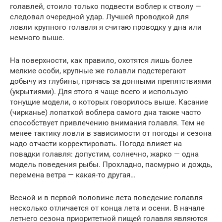
голавлей, стоило только подвести воблер к стволу —
следовал очередной удар. Лучшей проводкой для
ловли крупного голавля я считаю проводку у дна или
немного выше.
На поверхности, как правило, охотятся лишь более
мелкие особи, крупные же голавли подстерегают
добычу из глубины, прячась за донными препятствиями
(укрытиями). Для этого я чаще всего и использую
тонущие модели, о которых говорилось выше. Касание
(чирканье) лопаткой воблера самого дна также часто
способствует привлечению внимания голавля. Тем не
менее тактику ловли в зависимости от погоды и сезона
надо отчасти корректировать. Погода влияет на
повадки голавля: допустим, солнечно, жарко — одна
модель поведения рыбы. Прохладно, пасмурно и дождь,
перемена ветра — какая-то другая…
Весной и в первой половине лета поведение голавля
несколько отличается от конца лета и осени. В начале
летнего сезона приоритетной пищей голавля являются