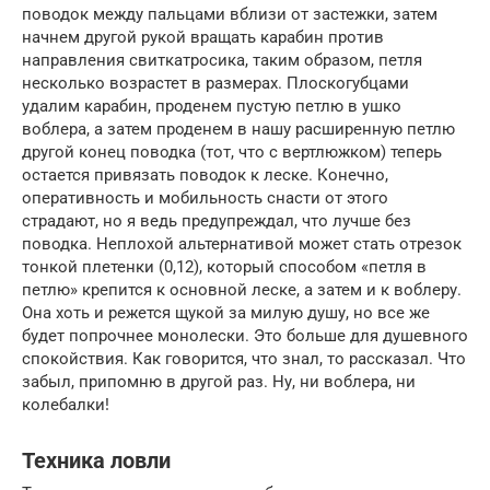
поводок между пальцами вблизи от застежки, затем
начнем другой рукой вращать карабин против
направления свиткатросика, таким образом, петля
несколько возрастет в размерах. Плоскогубцами
удалим карабин, проденем пустую петлю в ушко
воблера, а затем проденем в нашу расширенную петлю
другой конец поводка (тот, что с вертлюжком) теперь
остается привязать поводок к леске. Конечно,
оперативность и мобильность снасти от этого
страдают, но я ведь предупреждал, что лучше без
поводка. Неплохой альтернативой может стать отрезок
тонкой плетенки (0,12), который способом «петля в
петлю» крепится к основной леске, а затем и к воблеру.
Она хоть и режется щукой за милую душу, но все же
будет попрочнее монолески. Это больше для душевного
спокойствия. Как говорится, что знал, то рассказал. Что
забыл, припомню в другой раз. Ну, ни воблера, ни
колебалки!
Техника ловли