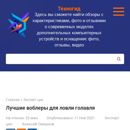
Перейти
Техногид
к
Здесь вы сможете найти обзоры с
контенту
характеристиками, фото и отзывами
о современных моделях
дополнительных компьютерных
устройств и оснащения: фото,
отзывы, видео
Поиск:
Главная
»
Эксперт цен
Лучшие воблеры для ловли голавля
На чтение:
22 мин
Опубликовано:
11 Ноя 2021
Эксперт
цен
Алексей Смирнов