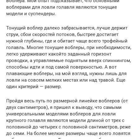
воблера. Мой опыт подсказывает, что основными
воблерами для ловли голавля являются тонущие
модели и суспендеры.
Тонущий воблер далеко забрасывается, лучше держит
струи, сбои скоростей потоков, быстрее достигает
нужной глубины, где и обитает чаще всего трофейный
голавль. Многие тонущие воблеры, при необходимости,
легко удерживают какойто заданный горизонт
проводки, а управляемые поднятым вверх спиннингом,
способны идти и под самой поверхностью. А вот
плавающие воблеры, на мой взгляд, нужны лишь для
ловли на совсем мелких местах или над травой. Еще
один критерий — размер.
Пройдя весь путь по размерной линейке воблеров (от
двух сантиметров), я пришел к выводу, что самыми
универсальными моделями воблеров для ловли
крупного голавля являются модели длиной от трех с
половиной до четырех с половиной сантиметров, реже
до семи. На более мелкие размеры чаще всего ловятся