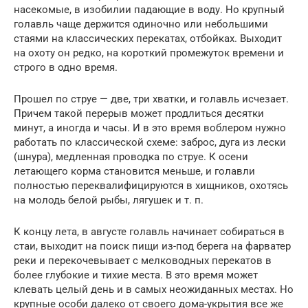
насекомые, в изобилии падающие в воду. Но крупный
голавль чаще держится одиночно или небольшими
стаями на классических перекатах, отбойках. Выходит
на охоту он редко, на короткий промежуток времени и
строго в одно время.
Прошел по струе — две, три хватки, и голавль исчезает.
Причем такой перерыв может продлиться десятки
минут, а иногда и часы. И в это время воблером нужно
работать по классической схеме: заброс, дуга из лески
(шнура), медленная проводка по струе. К осени
летающего корма становится меньше, и голавли
полностью переквалифицируются в хищников, охотясь
на молодь белой рыбы, лягушек и т. п.
К концу лета, в августе голавль начинает собираться в
стаи, выходит на поиск пищи из-под берега на фарватер
реки и перекочевывает с мелководных перекатов в
более глубокие и тихие места. В это время может
клевать целый день и в самых неожиданных местах. Но
крупные особи далеко от своего дома-укрытия все же