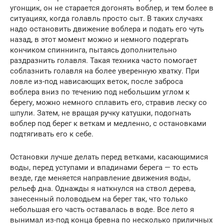
угонщик, он не старается догонять воблер, и тем более в
ситуациях, когда голавль просто сыт. В таких случаях
надо остановить движение воблера и подать его чуть
назад, в этот момент можно и немного подергать
кончиком спиннинга, пытаясь дополнительно
раздразнить голавля. Такая техника часто помогает
соблазнить голавля на более уверенную хватку. При
ловле из-под нависающих веток, после заброса
воблера вниз по течению под небольшим углом к
берегу, можно немного сплавить его, стравив леску со
шпули. Затем, не вращая ручку катушки, подогнать
воблер под берег к веткам и медленно, с остановками
подтягивать его к себе.
Остановки лучше делать перед ветками, касающимися
воды, перед уступами и впадинами берега — то есть
везде, где меняется направление движения воды,
рельеф дна. Однажды я наткнулся на ствол дерева,
занесенный половодьем на берег так, что только
небольшая его часть оставалась в воде. Все лето я
вынимал из-под конца бревна по несколько приличных