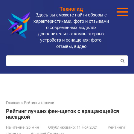
Перейти
Техногид
к
Здесь вы сможете найти обзоры с
контенту
характеристиками, фото и отзывами
о современных моделях
дополнительных компьютерных
устройств и оснащения: фото,
отзывы, видео
Поиск:
Главная
»
Рейтинги техники
Рейтинг лучших фен-щеток с вращающейся
насадкой
На чтение:
26 мин
Опубликовано:
11 Ноя 2021
Рейтинги
техники
Алексей Смирнов