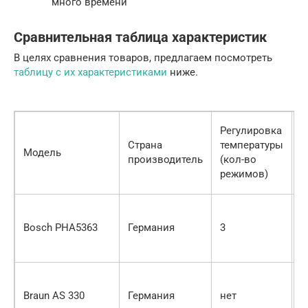
много времени
Сравнительная таблица характеристик
В целях сравнения товаров, предлагаем посмотреть
таблицу с их характеристиками
ниже.
Р
Регулировка
п
Страна
температуры
Модель
в
производитель
(кол-во
(
режимов)
р
Bosch PHA5363
Германия
3
2
Braun AS 330
Германия
нет
н