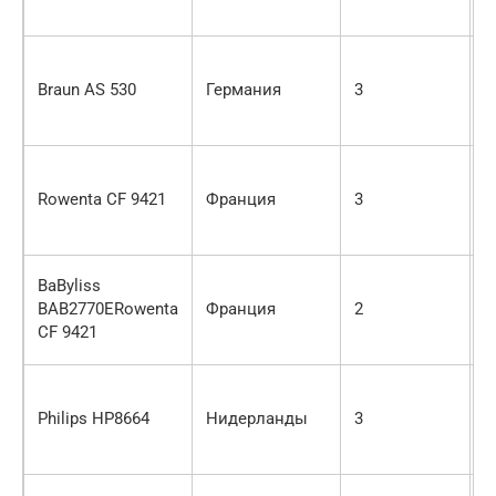
Braun AS 530
Германия
3
3
Rowenta CF 9421
Франция
3
2
BaByliss
BAB2770ERowenta
Франция
2
1
CF 9421
Philips HP8664
Нидерланды
3
2