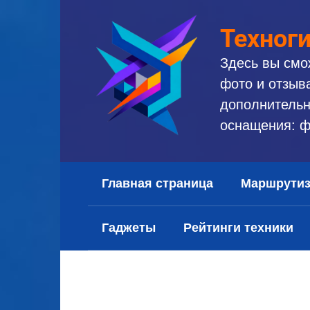
Перейти
к
Техног
контенту
Здесь вы смо
фото и отзыв
дополнительн
оснащения: ф
Главная страница
Маршрути
Гаджеты
Рейтинги техники