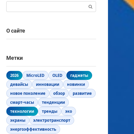
Поиск:
О сайте
Метки
2026
MicroLED
OLED
гаджеты
девайсы
инновации
новинки
новое поколение
обзор
развитие
смарт-часы
тенденции
технологии
тренды
эко
экраны
электротранспорт
энергоэффективность