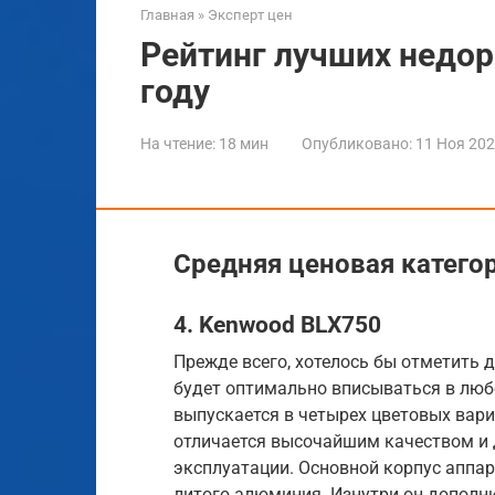
Главная
»
Эксперт цен
Рейтинг лучших недор
году
На чтение:
18 мин
Опубликовано:
11 Ноя 20
Средняя ценовая катего
4. Kenwood BLX750
Прежде всего, хотелось бы отметить 
будет оптимально вписываться в любо
выпускается в четырех цветовых вари
отличается высочайшим качеством и
эксплуатации. Основной корпус аппар
литого алюминия. Изнутри он дополн