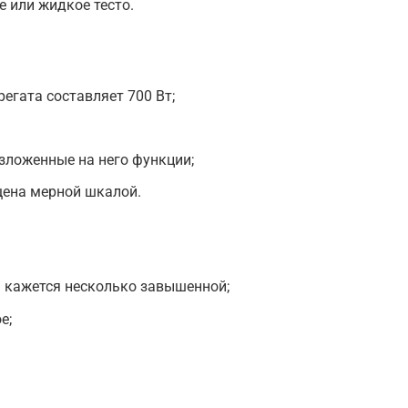
е или жидкое тесто.
егата составляет 700 Вт;
зложенные на него функции;
щена мерной шкалой.
 кажется несколько завышенной;
е;