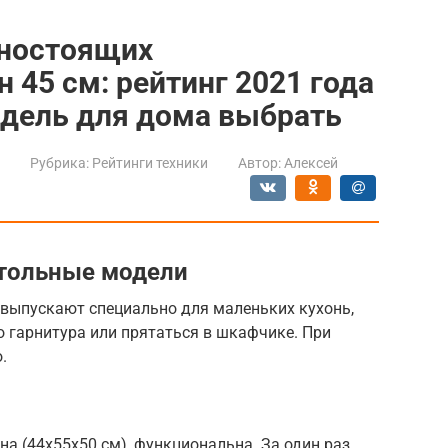
ьностоящих
45 см: рейтинг 2021 года
одель для дома выбрать
Рубрика:
Рейтинги техники
Автор:
Алексей
тольные модели
ыпускают специально для маленьких кухонь,
о гарнитура или прятаться в шкафчике. При
.
на (44x55x50 см), функциональна. За один раз