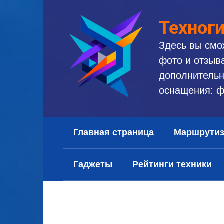
Перейти
к
Техног
контенту
Здесь вы смо
фото и отзыв
дополнительн
оснащения: ф
Главная страница
Маршрути
Гаджеты
Рейтинги техники