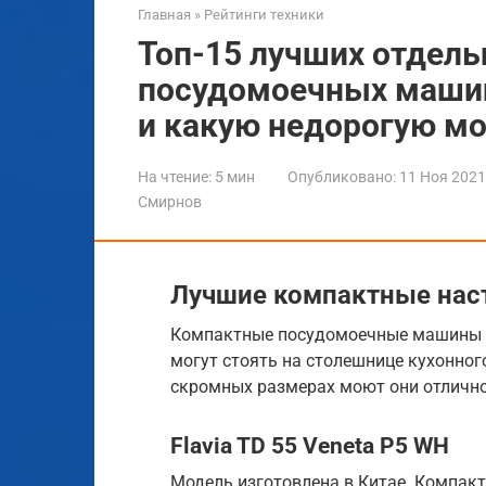
Главная
»
Рейтинги техники
Топ-15 лучших отдел
посудомоечных машин 
и какую недорогую м
На чтение:
5 мин
Опубликовано:
11 Ноя 2021
Смирнов
Лучшие компактные нас
Компактные посудомоечные машины в
могут стоять на столешнице кухонног
скромных размерах моют они отлично
Flavia TD 55 Veneta P5 WH
Модель изготовлена в Китае. Компакт