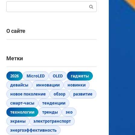
Поиск:
О сайте
Метки
2026
MicroLED
OLED
гаджеты
девайсы
инновации
новинки
новое поколение
обзор
развитие
смарт-часы
тенденции
технологии
тренды
эко
экраны
электротранспорт
энергоэффективность