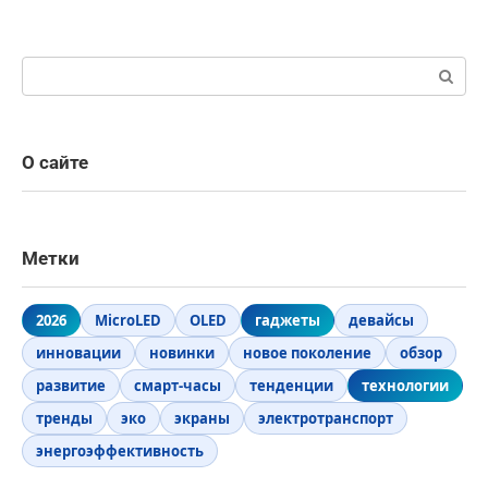
Поиск:
О сайте
Метки
2026
MicroLED
OLED
гаджеты
девайсы
инновации
новинки
новое поколение
обзор
развитие
смарт-часы
тенденции
технологии
тренды
эко
экраны
электротранспорт
энергоэффективность