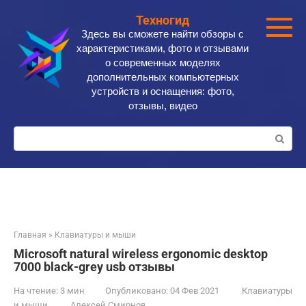
Перейти
Техногид
к
Здесь вы сможете найти обзоры с
контенту
характеристиками, фото и отзывами
о современных моделях
дополнительных компьютерных
устройств и оснащения: фото,
отзывы, видео
Поиск:
Главная
»
Клавиатуры и мыши
Microsoft natural wireless ergonomic desktop
7000 black-grey usb отзывы
На чтение:
3 мин
Опубликовано:
04 Фев 2021
Клавиатуры
и мыши
Алексей Смирнов