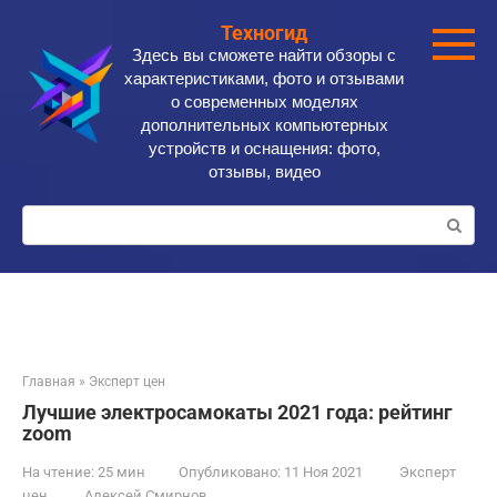
Перейти
Техногид
к
Здесь вы сможете найти обзоры с
контенту
характеристиками, фото и отзывами
о современных моделях
дополнительных компьютерных
устройств и оснащения: фото,
отзывы, видео
Поиск:
Главная
»
Эксперт цен
Лучшие электросамокаты 2021 года: рейтинг
zoom
На чтение:
25 мин
Опубликовано:
11 Ноя 2021
Эксперт
цен
Алексей Смирнов