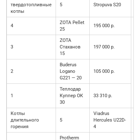
твердотопливные
5
Stropuva S20
10
котлы
р.
ZOTA Pellet
4
195 000 р.
25
ZOTA
3
Стаханов
197 000 р.
15
Buderus
2
Logano
105 000 р.
G221 — 20
Теплодар
1
Куппер ОК
33 310 р.
30
Котлы
Viadrus
54
длительного
5
Hercules U22D-
00
горения
4
р.
Protherm