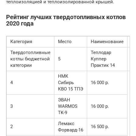
теплоизоляцией и теплоизолированной крышей.
Рейтинг лучших твердотопливных котлов
2020 года
Категория
Место
Наименование
Ц
Твердотопливные
Теплодар
14
котлы бюджетной
5
Куппер
00
категории
Практик 14
р.
НМК
4
Сибирь
16 000 р.
КВО 15 ТПЭ
ЭВАН
3
WARMOS
16 000 р.
TK-9
Лемакс
2
16 500 р.
Форвард-16