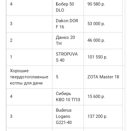
4
Бобер 50
90 580 р.
DLO
Dakon DOR
3
53 000 р.
F 16
Данко 20
2
46 000 р.
ТН
STROPUVA
1
101 550 р.
S 40
Хорошие
29
твердотопливные
5
ZOTA Master 18
49
котлы для дачи
р.
Сибирь
4
15 600 р.
КВО 10 ТПЭ
Buderus
3
Logano
137 200 р.
G221-40