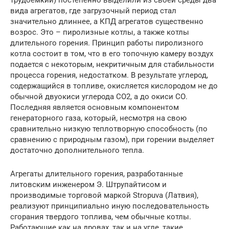
вида агрегатов, где загрузочный период стал
значительно длиннее, а КПД агрегатов существенно
возрос. Это – пиролизные котлы, а также котлы
длительного горения. Принцип работы пиролизного
котла состоит в том, что в его топочную камеру воздух
подается с некоторым, некритичным для стабильности
процесса горения, недостатком. В результате углерод,
содержащийся в топливе, окисляется кислородом не до
обычной двуокиси углерода СО2, а до окиси СО.
Последняя является основным компонентом
генераторного газа, который, несмотря на свою
сравнительно низкую теплотворную способность (по
сравнению с природным газом), при горении выделяет
достаточно дополнительного тепла.
Агрегаты длительного горения, разработанные
литовским инженером Э. Штрупайтисом и
производимые торговой маркой Stropuva (Латвия),
реализуют принципиально иную последовательность
сгорания твердого топлива, чем обычные котлы.
Работающие как на дровах, так и на угле, такие