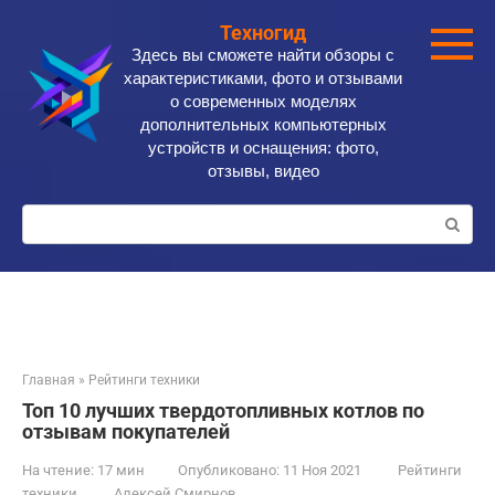
Перейти
Техногид
к
Здесь вы сможете найти обзоры с
контенту
характеристиками, фото и отзывами
о современных моделях
дополнительных компьютерных
устройств и оснащения: фото,
отзывы, видео
Поиск:
Главная
»
Рейтинги техники
Топ 10 лучших твердотопливных котлов по
отзывам покупателей
На чтение:
17 мин
Опубликовано:
11 Ноя 2021
Рейтинги
техники
Алексей Смирнов