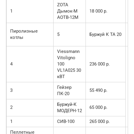
ZOTA
1
Дымок-М
18 000 р.
АОТВ-12М
59
Пиролизные
5
Буржуй К ТА 20
80
котлы
р.
Viessmann
Vitoligno
4
100
236 000 р.
VL1A025 30
кВТ
Гейзер
3
55 490 р.
ПК-20
Буржуй-К
2
65 000 р.
МОДЕРН-12
1
СИВ-100
265 000 р.
Пеллетные
91