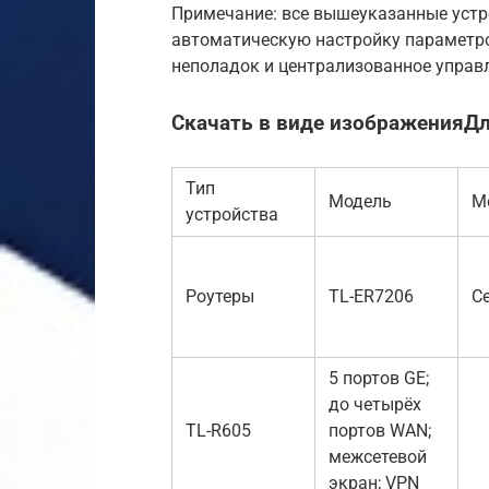
Примечание: все вышеуказанные уст
автоматическую настройку параметро
неполадок и централизованное управл
Скачать в виде изображенияД
Тип
Модель
М
устройства
Роутеры
TL-ER7206
С
5 портов GE;
до четырёх
TL-R605
портов WAN;
межсетевой
экран; VPN