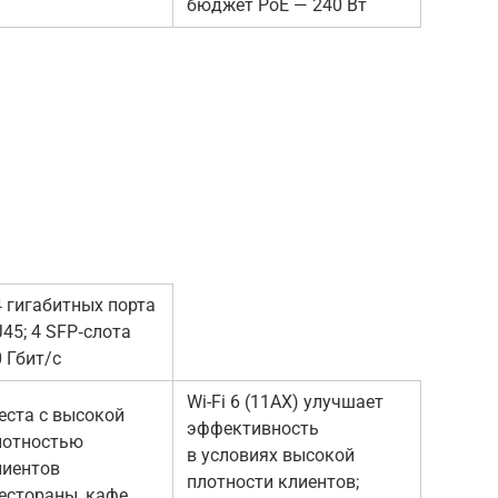
бюджет PoE — 240 Вт
4 гигабитных порта
45; 4 SFP‑слота
 Гбит/с
Wi-Fi 6 (11AX) улучшает
еста с высокой
эффективность
лотностью
в условиях высокой
лиентов
плотности клиентов;
естораны, кафе,