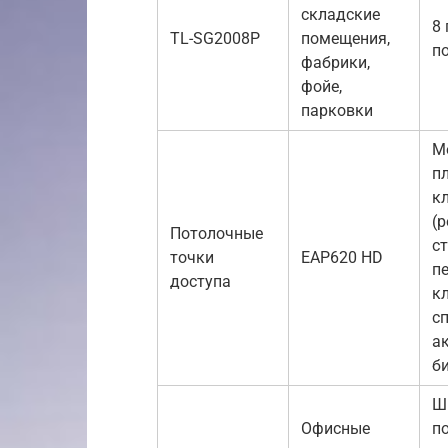
складские
8
TL-SG2008P
помещения,
п
фабрики,
фойе,
парковки
М
п
к
(р
Потолочные
с
точки
EAP620 HD
п
доступа
к
с
а
б
Ш
Офисные
п