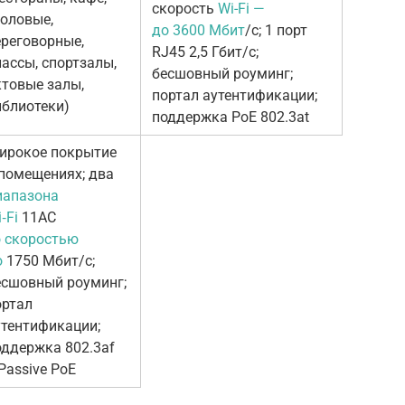
скорость
Wi-Fi —
толовые,
до 3600 Мбит
/с; 1 порт
ереговорные,
RJ45 2,5 Гбит/с;
лассы, спортзалы,
бесшовный роуминг;
ктовые залы,
портал аутентификации;
иблиотеки)
поддержка PoE 802.3at
ирокое покрытие
 помещениях; два
иапазона
‑Fi
11AC
о скоростью
о
1750 Мбит/с;
есшовный роуминг;
ортал
утентификации;
оддержка 802.3af
Passive PoE