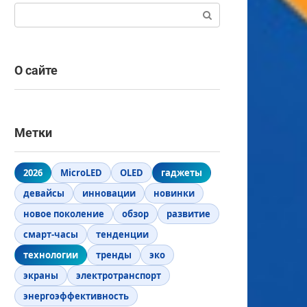
Поиск:
О сайте
Метки
2026
MicroLED
OLED
гаджеты
девайсы
инновации
новинки
новое поколение
обзор
развитие
смарт-часы
тенденции
технологии
тренды
эко
экраны
электротранспорт
энергоэффективность