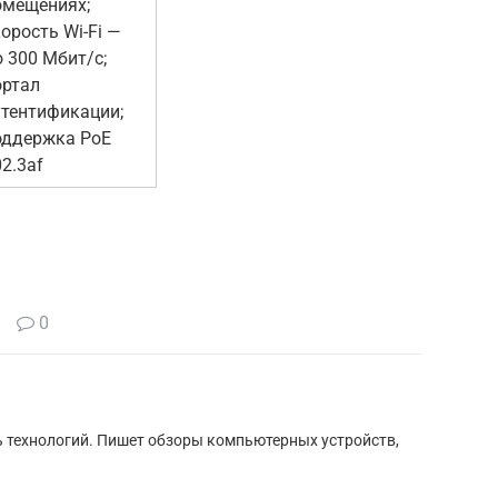
омещениях;
орость Wi-Fi —
 300 Мбит/с;
ортал
утентификации;
оддержка PoE
2.3af
0
ь технологий. Пишет обзоры компьютерных устройств,