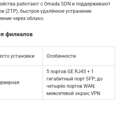
ройства работают с Omada SDN и поддерживают
в (ZTP), быстрое удалённое устранение
ение через облако.
ля филиалов
есто установки
Особенности
5 портов GE RJ45 + 1
гигабитный порт SFP; до
ерверная
четырёх портов WAN;
межсетевой экран; VPN