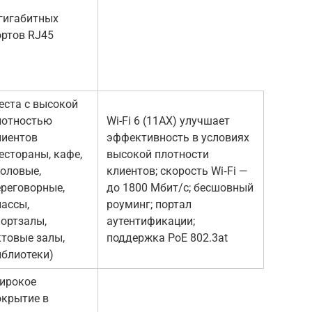
 гигабитных
ортов RJ45
еста с высокой
лотностью
Wi-Fi 6 (11AX) улучшает
лиентов
эффективность в условиях
естораны, кафе,
высокой плотности
толовые,
клиентов; скорость Wi‑Fi —
ереговорные,
до 1800 Мбит/с; бесшовный
лассы,
роуминг; портал
портзалы,
аутентификации;
ктовые залы,
поддержка PoE 802.3at
иблиотеки)
ирокое
окрытие в