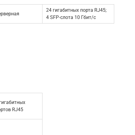
24 гигабитных порта RJ45;
ерверная
4 SFP‑слота 10 Гбит/с
 гигабитных
ортов RJ45