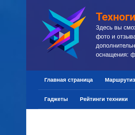
Перейти
к
Техног
контенту
Здесь вы смо
фото и отзыв
дополнительн
оснащения: ф
Главная страница
Маршрути
Гаджеты
Рейтинги техники