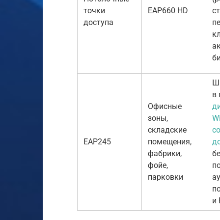
точки
EAP660 HD
с
доступа
п
к
а
б
Ш
в
Офисные
д
зоны,
Wi
складские
с
EAP245
помещения,
д
фабрики,
б
фойе,
п
парковки
а
п
и 