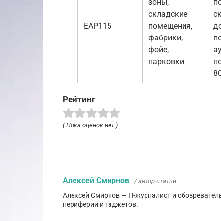
зоны,
п
складские
ск
EAP115
помещения,
до
фабрики,
п
фойе,
а
парковки
п
80
Рейтинг
( Пока оценок нет )
Алексей Смирнов
/ автор статьи
Алексей Смирнов — IT-журналист и обозревател
периферии и гаджетов.