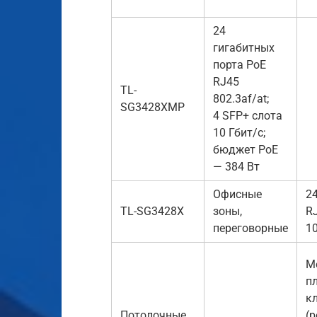
24
гигабитных
порта PoE
RJ45
TL-
802.3af/at;
SG3428XMP
4 SFP+ слота
10 Гбит/с;
бюджет PoE
— 384 Вт
Офисные
2
TL-SG3428X
зоны,
RJ
переговорные
10
М
п
к
Потолочные
(р