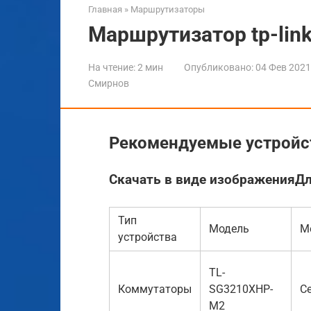
Главная
»
Маршрутизаторы
Маршрутизатор tp-link
На чтение:
2 мин
Опубликовано:
04 Фев 2021
Смирнов
Рекомендуемые устройс
Скачать в виде изображенияДл
Тип
Модель
М
устройства
TL-
Коммутаторы
SG3210XHP-
С
M2