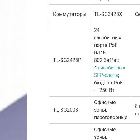
Коммутаторы
TL-SG3428X
С
24
гигабитных
порта PoE
RJ45
TL-SG2428P
802.3af/at;
4
гигабитных
SFP‑слота
;
бюджет PoE
— 250 Вт
Офисные
8
TL-SG2008
зоны,
п
переговорные
Офисные
зоны,