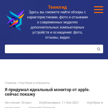
Перейти
Техногид
к
Здесь вы сможете найти обзоры с
контенту
характеристиками, фото и отзывами
о современных моделях
дополнительных компьютерных
устройств и оснащения: фото,
отзывы, видео
Поиск:
Главная
»
Ноутбуки и планшеты
Я придумал идеальный монитор от apple.
сейчас покажу
На чтение:
24 мин
Опубликовано:
11 Ноя 2021
Ноутбуки и
планшеты
Алексей Смирнов