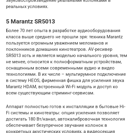
звуковоспроизведение реальными колонками в
реальных условиях.
5 Marantz SR5013
Более 70 лет опыта в разработке аудиооборудования
класса выше среднего не прошли зря: техника Marantz
пользуется огромным уважением меломанов и
поклонников домашних кинотеатров. AV-ресивер
SR5013 хоть и является моделью начального уровня, тем
не менее, относится к полноформатным устройствам,
оснащенным всеми современными аудио и видео
технологиями. В их числе – мультирумное подключение
в систему HEOS, фирменная фишка для усиления звука
Marantz HDAM, встроенный Wi-Fi модуль и доступ ко
всем существующим стриминг-сервисам.
Аппарат полностью готов к инсталляции в бытовые Hi-
Fi системы и кинотеатры: опция усиления позволяет
достигать 180 Вт/канал, автокалибровочная технология
обеспечивает безупречное звучание колонок в
конкретных акустических условиях, а видеосекция