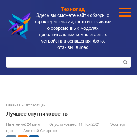
Перейти
Техногид
к
Здесь вы сможете найти обзоры с
контенту
характеристиками, фото и отзывами
о современных моделях
дополнительных компьютерных
устройств и оснащения: фото,
отзывы, видео
Поиск:
Главная
»
Эксперт цен
Лучшее спутниковое тв
На чтение:
24 мин
Опубликовано:
11 Ноя 2021
Эксперт
цен
Алексей Смирнов