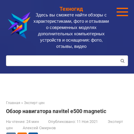
Перейти
Техногид
к
Здесь вы сможете найти обзоры с
контенту
характеристиками, фото и отзывами
о современных моделях
дополнительных компьютерных
устройств и оснащения: фото,
отзывы, видео
Поиск:
Главная
»
Эксперт цен
Обзор навигатора navitel e500 magnetic
На чтение:
24 мин
Опубликовано:
11 Ноя 2021
Эксперт
цен
Алексей Смирнов