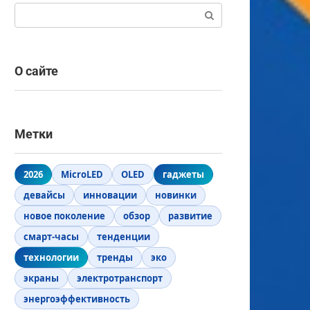
Поиск:
О сайте
Метки
2026
MicroLED
OLED
гаджеты
девайсы
инновации
новинки
новое поколение
обзор
развитие
смарт-часы
тенденции
технологии
тренды
эко
экраны
электротранспорт
энергоэффективность