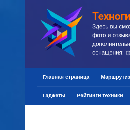
Перейти
к
Техног
контенту
Здесь вы смо
фото и отзыв
дополнительн
оснащения: ф
Главная страница
Маршрути
Гаджеты
Рейтинги техники