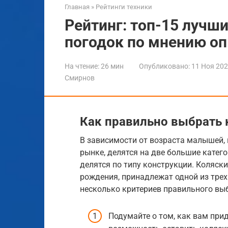
Главная
»
Рейтинги техники
Рейтинг: топ-15 лучши
погодок по мнению о
На чтение:
26 мин
Опубликовано:
11 Ноя 20
Смирнов
Как правильно выбрать 
В зависимости от возраста малышей, 
рынке, делятся на две большие катего
делятся по типу конструкции. Коляск
рождения, принадлежат одной из трех 
несколько критериев правильного вы
Подумайте о том, как вам прид