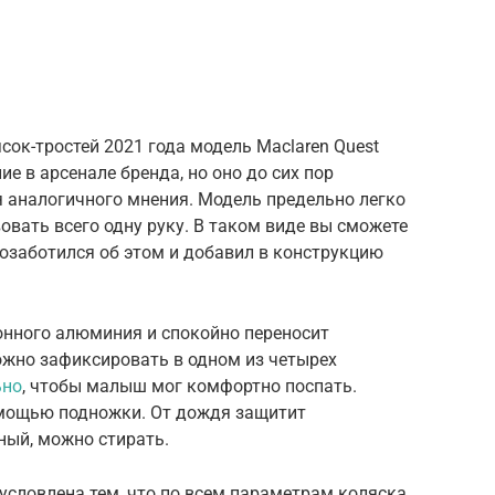
1
сок-тростей 2021 года модель Maclaren Quest
ие в арсенале бренда, но оно до сих пор
 аналогичного мнения. Модель предельно легко
вать всего одну руку. В таком виде вы сможете
позаботился об этом и добавил в конструкцию
онного алюминия и спокойно переносит
ожно зафиксировать в одном из четырех
ьно
, чтобы малыш мог комфортно поспать.
омощью подножки. От дождя защитит
ный, можно стирать.
бусловлена тем, что по всем параметрам коляска