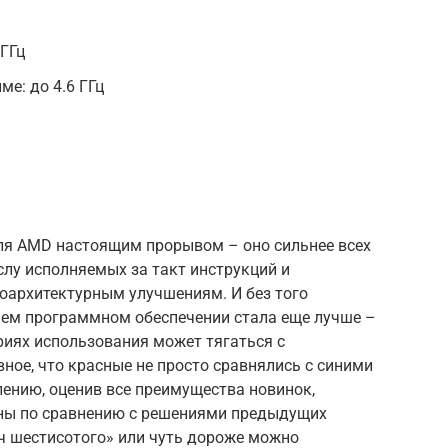
 ГГц
ме: до 4.6 ГГц
для AMD настоящим прорывом – оно сильнее всех
слу исполняемых за такт инструкций и
роархитектурным улучшениям. И без того
чем программном обеспечении стала еще лучше –
иях использования может тягаться с
вное, что красные не просто сравнялись с синими
алению, оценив все преимущества новинок,
ены по сравнению с решениями предыдущих
ч шестисотого» или чуть дороже можно