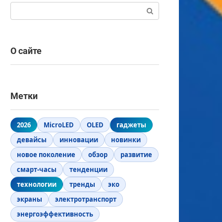
Поиск:
О сайте
Метки
2026
MicroLED
OLED
гаджеты
девайсы
инновации
новинки
новое поколение
обзор
развитие
смарт-часы
тенденции
технологии
тренды
эко
экраны
электротранспорт
энергоэффективность