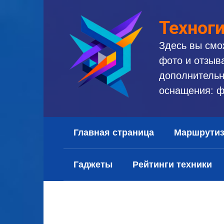
Перейти
к
Техног
контенту
Здесь вы смо
фото и отзыв
дополнительн
оснащения: ф
Главная страница
Маршрути
Гаджеты
Рейтинги техники