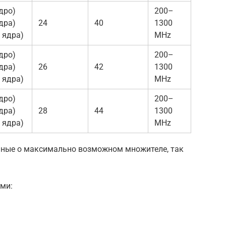
дро)
200–
дра)
24
40
1300
 ядра)
MHz
дро)
200–
дра)
26
42
1300
 ядра)
MHz
дро)
200–
дра)
28
44
1300
 ядра)
MHz
нные о максимально возможном множителе, так
ми: