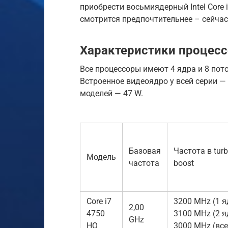
приобрести восьмиядерный Intel Core i
смотрится предпочтительнее – сейчас
Характеристики процессо
Все процессоры имеют 4 ядра и 8 пот
Встроенное видеоядро у всей серии — I
моделей — 47 W.
Базовая
Частота в tur
Модель
частота
boost
Core i7
3200 MHz (1 я
2,00
4750
3100 MHz (2 я
GHz
HQ
3000 MHz (все