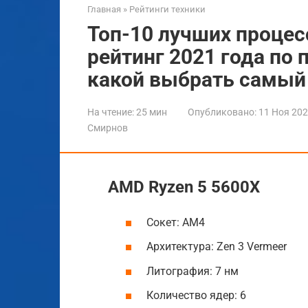
Главная
»
Рейтинги техники
Топ-10 лучших процес
рейтинг 2021 года по
какой выбрать самы
На чтение:
25 мин
Опубликовано:
11 Ноя 20
Смирнов
AMD Ryzen 5 5600X
Сокет: AM4
Архитектура: Zen 3 Vermeer
Литография: 7 нм
Количество ядер: 6