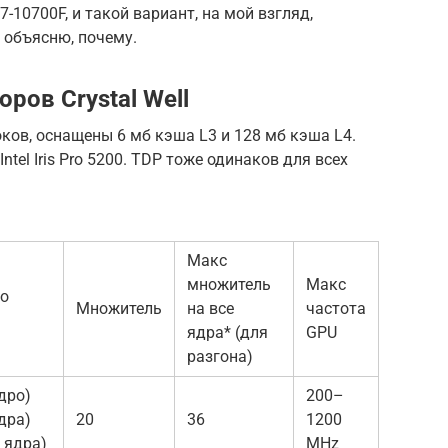
7-10700F, и такой вариант, на мой взгляд,
 объясню, почему.
ров Crystal Well
оков, оснащены 6 мб кэша L3 и 128 мб кэша L4.
ntel Iris Pro 5200. TDP тоже одинаков для всех
Макс
множитель
Макс
bo
Множитель
на все
частота
ядра* (для
GPU
разгона)
дро)
200–
дра)
20
36
1200
 ядра)
MHz