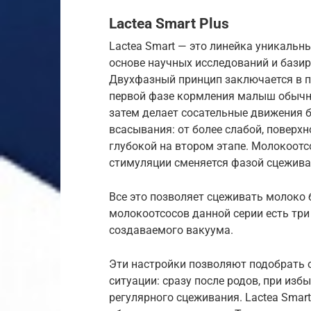
Lactea Smart Plus
Lactea Smart — это линейка уникальн
основе научных исследований и бази
Двухфазный принцип заключается в п
первой фазе кормления малыш обычно
затем делает сосательные движения б
всасывания: от более слабой, поверхн
глубокой на втором этапе. Молокоотс
стимуляции сменяется фазой сцежив
Все это позволяет сцеживать молоко 
молокоотсосов данной серии есть три
создаваемого вакуума.
Эти настройки позволяют подобрать
ситуации: сразу после родов, при изб
регулярного сцеживания. Lactea Smar