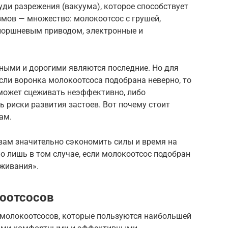
уди разрежения (вакуума), которое способствует
мов — множество: молокоотсос с грушей,
поршневым приводом, электронные и
бными и дорогими являются последние. Но для
сли воронка молокоотсоса подобрана неверно, то
может сцеживать неэффективно, либо
ь риски развития застоев. Вот почему стоит
ам.
ам значительно сэкономить силы и время на
о лишь в том случае, если молокоотсос подобран
еживания».
коотсосов
молокоотсосов, которые пользуются наибольшей