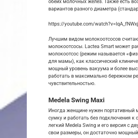
обеих молочных желез. Также есть в
вариантов разного диаметра (станда
https://youtube.com/watch?v=lqA_fNWx
Лучшим видом молокоотсосов считаю
молокоотсосы. Lactea Smart может р
молокоотсос (режим называется «физ
для мамы), как классический клиниче
мощный уровень вакуума и более выс
работать в максимально бережном р
чувствительностью.
Medela Swing Maxi
Иногда женщине нужен портативный м
сумку и работать без подключения к 
легкий Medela Swing и его версия с д
свои размеры, он достаточно мощный