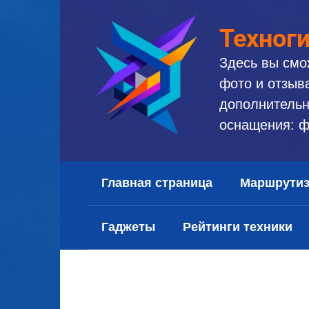
Перейти
к
Техног
контенту
Здесь вы смо
фото и отзыв
дополнительн
оснащения: ф
Главная страница
Маршрути
Гаджеты
Рейтинги техники