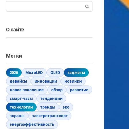
Поиск:
О сайте
Метки
2026
MicroLED
OLED
гаджеты
девайсы
инновации
новинки
новое поколение
обзор
развитие
смарт-часы
тенденции
технологии
тренды
эко
экраны
электротранспорт
энергоэффективность