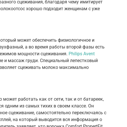
азного сцеживания, благодаря чему имитирует
 молокоотсос хорошо подходит женщинам с уже
который может обеспечить физиологичное и
вухфазный, а во время работы второй фазы есть
 режимов мощности сцеживания.
Philips Avent
е и массаж груди. Специальный лепестковый
озволяет сцеживать молоко максимально
 может работать как от сети, так и от батареек,
я одним из самых тихих в своем классе. Он
ное сцеживание, самостоятельно переключаясь с
исплей, на который выводится вся информация о
итель заявляет, что воронка Comfort PropertFit,