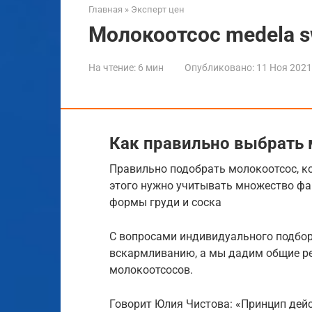
Главная
»
Эксперт цен
Молокоотсос medela s
На чтение:
6 мин
Опубликовано:
11 Ноя 2021
Как правильно выбрать
Правильно подобрать молокоотсос, к
этого нужно учитывать множество фа
формы груди и соска
С вопросами индивидуального подбор
вскармливанию, а мы дадим общие р
молокоотсосов.
Говорит Юлия Чистова: «Принцип дей