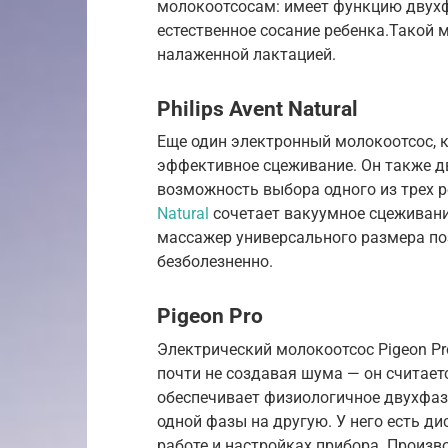
молокоотсосам: имеет функцию двухф
естественное сосание ребенка.Такой
налаженной лактацией.
Philips Avent Natural
Еще один электронный молокоотсос, 
эффективное сцеживание. Он также д
возможность выбора одного из трех
Natural
сочетает вакуумное сцеживани
массажер универсального размера п
безболезненно.
Pigeon Pro
Электрический молокоотсос Pigeon Pro
почти не создавая шума — он считаетс
обеспечивает физиологичное двухфаз
одной фазы на другую. У него есть д
работе и настройках прибора. Производ