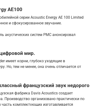
rgy AE100
илейной серии Acoustic Energy АЕ 100 Limited
енное и сфокусированное звучание.
ель акустических систем PMC анонсировал
 цифровой мир.
er имеет корни, глубоко уходящие в
. Но, тем не менее, она очень отличается от
— классный французский звук недорого
цузская фабрика Davis Acoustics создает
а. Производство организовано практически по
я часть комплектующих изготавливается