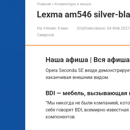
Главная
»
Клавиатуры и мыши
Lexma am546 silver-bl
На чтение:
4 мин
Опубликовано:
04 Фев 2021
Смирнов
Наша афиша | Вся афиша
Opera Seconda SE везде демонстрирует
заканчивая внешним видом.
BDI — мебель, вызывающая 
“Мы никогда не были компанией, кото
себе говорят BDI, всемирно известна
компонентов.