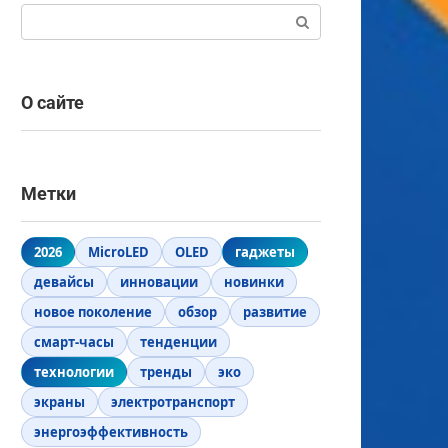
Поиск:
О сайте
Метки
2026
MicroLED
OLED
гаджеты
девайсы
инновации
новинки
новое поколение
обзор
развитие
смарт-часы
тенденции
технологии
тренды
эко
экраны
электротранспорт
энергоэффективность