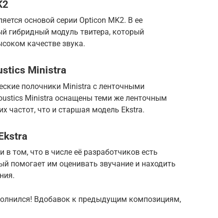
K2
яется основой серии Opticon MK2. В ее
ый гибридный модуль твитера, который
ысоком качестве звука.
stics Ministra
еские полочники Ministra с ленточными
oustics Ministra оснащены теми же ленточным
х частот, что и старшая модель Ekstra.
Ekstra
 в том, что в числе её разработчиков есть
ый помогает им оценивать звучание и находить
ния.
полнился! Вдобавок к предыдущим композициям,