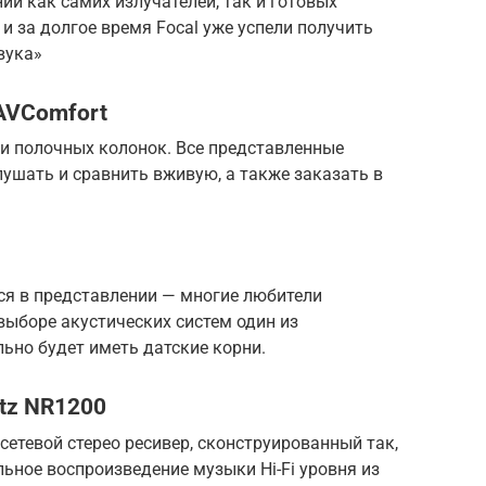
ии как самих излучателей, так и готовых
и за долгое время Focal уже успели получить
вука»
 AVComfort
ти полочных колонок. Все представленные
ушать и сравнить вживую, а также заказать в
ся в представлении — многие любители
 выборе акустических систем один из
ьно будет иметь датские корни.
tz NR1200
етевой стерео ресивер, сконструированный так,
ьное воспроизведение музыки Hi-Fi уровня из