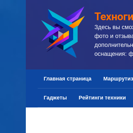
Перейти
к
Техног
контенту
Здесь вы смо
фото и отзыв
дополнительн
оснащения: ф
Главная страница
Маршрути
Гаджеты
Рейтинги техники