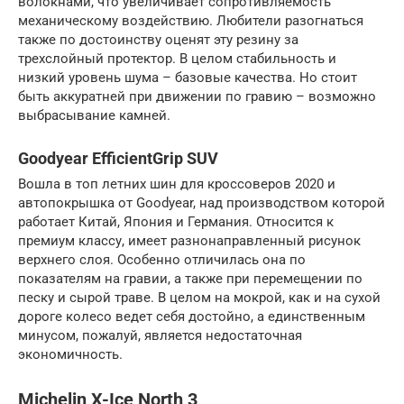
волокнами, что увеличивает сопротивляемость
механическому воздействию. Любители разогнаться
также по достоинству оценят эту резину за
трехслойный протектор. В целом стабильность и
низкий уровень шума – базовые качества. Но стоит
быть аккуратней при движении по гравию – возможно
выбрасывание камней.
Goodyear EfficientGrip SUV
Вошла в топ летних шин для кроссоверов 2020 и
автопокрышка от Goodyear, над производством которой
работает Китай, Япония и Германия. Относится к
премиум классу, имеет разнонаправленный рисунок
верхнего слоя. Особенно отличилась она по
показателям на гравии, а также при перемещении по
песку и сырой траве. В целом на мокрой, как и на сухой
дороге колесо ведет себя достойно, а единственным
минусом, пожалуй, является недостаточная
экономичность.
Michelin X-Ice North 3