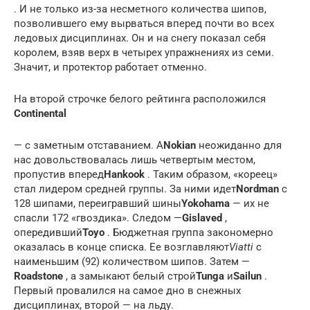
. И не только из-за несметного количества шипов,
позволившего ему вырваться вперед почти во всех
ледовых дисциплинах. Он и на снегу показал себя
королем, взяв верх в четырех упражнениях из семи.
Значит, и протектор работает отменно.
На второй строчке белого рейтинга расположился
Continental
— с заметным отставанием. А
Nokian
неожиданно для
нас довольствовалась лишь четвертым местом,
пропустив вперед
Hankook
. Таким образом, «кореец»
стал лидером средней группы. За ними идет
Nordman
с
128 шипами, переигравший шины
Yokohama
— их не
спасли 172 «гвоздика». Следом —
Gislaved
,
опередивший
Toyo
. Бюджетная группа закономерно
оказалась в конце списка. Ее возглавляют
Viatti
с
наименьшим (92) количеством шипов. Затем —
Roadstone
, а замыкают белый строй
Tunga
и
Sailun
.
Первый провалился на самое дно в снежных
дисциплинах, второй — на льду.