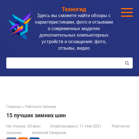
Перейти
Техногид
к
Здесь вы сможете найти обзоры с
контенту
характеристиками, фото и отзывами
о современных моделях
дополнительных компьютерных
устройств и оснащения: фото,
отзывы, видео
Поиск:
Главная
»
Рейтинги техники
15 лучших зимних шин
На чтение:
20 мин
Опубликовано:
11 Ноя 2021
Рейтинги
техники
Алексей Смирнов