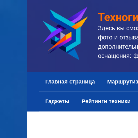
Перейти
к
Техног
контенту
Здесь вы смо
фото и отзыв
дополнительн
оснащения: ф
Главная страница
Маршрути
Гаджеты
Рейтинги техники