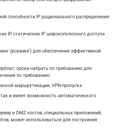
ой способности IP рационального распределения
х IP, статических IP широкополосного доступа
минг (роуминг) для обеспечения эффективной
рблат, сроки набрать по требованию для
ючения по требованию
ческой маршрутизации, VPN-пропуска
атак и имеет возможность автоматического
рвер и DMZ хостов, специальных приложений,
ртов, может использоваться для построения