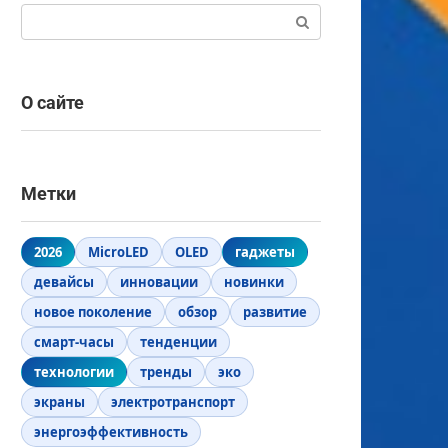
Поиск:
О сайте
Метки
2026
MicroLED
OLED
гаджеты
девайсы
инновации
новинки
новое поколение
обзор
развитие
смарт-часы
тенденции
технологии
тренды
эко
экраны
электротранспорт
энергоэффективность