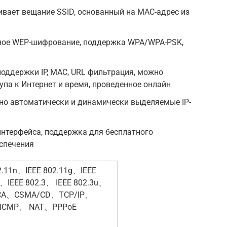
вает вещание SSID, основанный на MAC-адрес из
ное WEP-шифрование, поддержка WPA/WPA-PSK,
оддержки IP, MAC, URL фильтрация, можно
па к Интернет и время, проведенное онлайн
но автоматически и динамически выделяемые IP-
нтерфейса, поддержка для бесплатного
спечения
2.11n、IEEE 802.11g、IEEE
、IEEE 802.3、 IEEE 802.3u、
CA、CSMA/CD、TCP/IP、
ICMP、 NAT、PPPoE