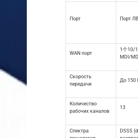
Порт
Порт Л
1个10/
WAN порт
MDI/M
Скорость
До 150
передачи
Количество
13
рабочих каналов
Спектра
DSSS (d