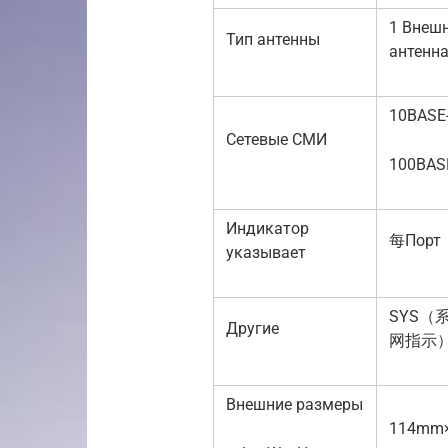
1 Внеш
Тип антенны
антенн
10BASE-
Сетевые СМИ
100BASE
Индикатор
每Порт
указывает
SYS（
Другие
网指示）
Внешние размеры
114mm