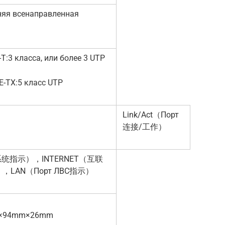
няя всенаправленная
а
T:3 класса, или более 3 UTP
-TX:5 класс UTP
Link/Act（Порт
连接/工作）
系统指示），INTERNET（互联
，LAN（Порт ЛВС指示）
×94mm×26mm