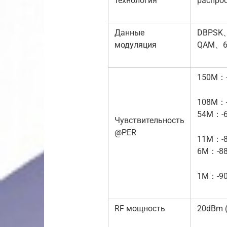
технология
распрос
Данные
DBPSK
модуляция
QAM、6
150M：
108M：
54M：-
Чувствительность
@PER
11M：-
6M：-8
1M：-9
RF мощность
20dBm 