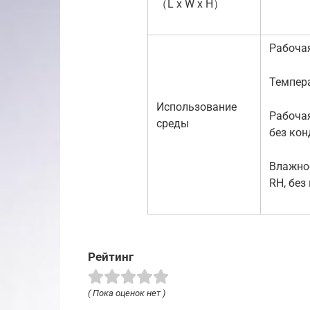
（L x W x H）
Рабоча
Темпера
Использование
Рабочая
среды
без ко
Влажнос
RH, без
Рейтинг
( Пока оценок нет )