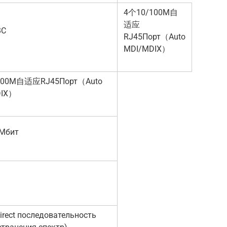
4个10/100M自
适应
ВС
RJ45Порт（Auto
MDI/MDIX）
100M自适应RJ45Порт（Auto
DIX）
 Мбит
irect последовательность