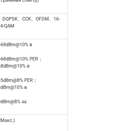
транения спектр)
、DQPSK、CCK、OFDM、16-
4-QAM
-68dBm@10% в
-68dBm@10% PER；
68dBm@10% в
85dBm@8% PER；
8dBm@10% в
0dBm@8% за
(Макс.)