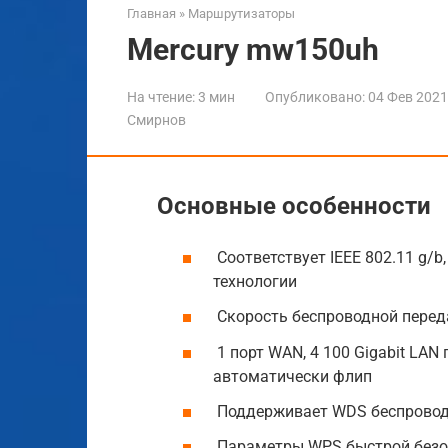
Главная
»
Маршрутизаторы
Mercury mw150uh
На чтение:
3 мин
Опубликовано:
04 Фев 2021
Смирнов
Основные особенности
Соответствует IEEE 802.11 g/b
технологии
Скорость беспроводной перед
1 порт WAN, 4 100 Gigabit LAN
автоматически флип
Поддерживает WDS беспроводн
Параметры WPS быстрой безо