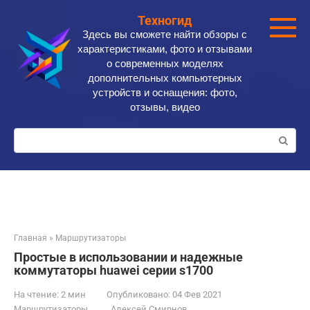
Перейти
Техногид
к
Здесь вы сможете найти обзоры с
контенту
характеристиками, фото и отзывами
о современных моделях
дополнительных компьютерных
устройств и оснащения: фото,
отзывы, видео
Поиск:
Главная
»
Маршрутизаторы
Простые в использовании и надежные
коммутаторы huawei серии s1700
На чтение:
2 мин
Опубликовано:
04 Фев 2021
Маршрутизаторы
Алексей Смирнов