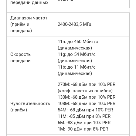
передачи данных
Диапазон частот
(приём и
2400-2483,5 МГц
передача)
11n: до 450 Мбит/с
(динамическая)
Скороcть
11g: до 54 Мбит/с
передачи
(динамическая)
11b: до 11 Мбит/с
(динамическая)
270M: -68 дБм при 10% PER
(коэф. пакетных ошибок)
130M: -68 дБм при 10% PER
Чувствительность
108M: -68 дБм при 10% PER
(приём)
54M: -68 дБм при 10% PER
11M: -85 дБм при 8% PER
6M: -88 дБм при 10% PER
1M: -90 дБм при 8% PER