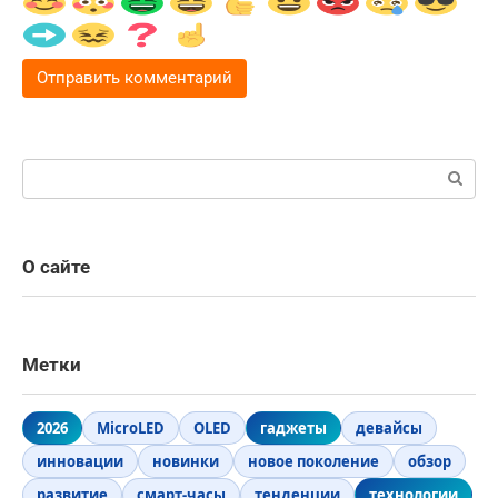
Поиск:
О сайте
Метки
2026
MicroLED
OLED
гаджеты
девайсы
инновации
новинки
новое поколение
обзор
развитие
смарт-часы
тенденции
технологии