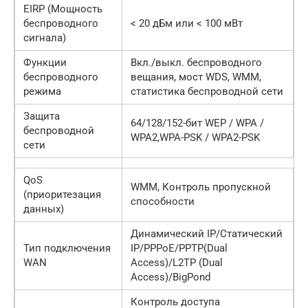
EIRP (Мощность
беспроводного
< 20 дБм или < 100 мВт
сигнала)
Функции
Вкл./выкл. беспроводного
беспроводного
вещания, мост WDS, WMM,
режима
статистика беспроводной сети
Защита
64/128/152-бит WEP / WPA /
беспроводной
WPA2,WPA-PSK / WPA2-PSK
сети
QoS
WMM, Контроль пропускной
(приоритезация
способности
данных)
Динамический IP/Статический
Тип подключения
IP/PPPoE/PPTP(Dual
WAN
Access)/L2TP (Dual
Access)/BigPond
Контроль доступа