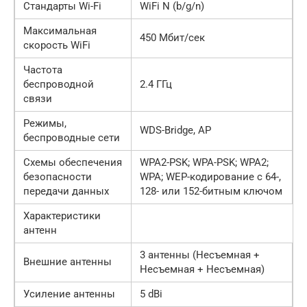
Стандарты Wi-Fi
WiFi N (b/g/n)
Максимальная
450 Мбит/сек
скорость WiFi
Частота
беспроводной
2.4 ГГц
связи
Режимы,
WDS-Bridge, AP
беспроводные сети
Схемы обеспечения
WPA2-PSK; WPA-PSK; WPA2;
безопасности
WPA; WEP-кодирование с 64-,
передачи данных
128- или 152-битным ключом
Характеристики
антенн
3 антенны (Несъемная +
Внешние антенны
Несъемная + Несъемная)
Усиление антенны
5 dBi