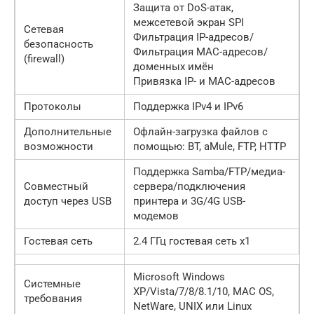
Защита от DoS-атак,
межсетевой экран SPI
Сетевая
Фильтрация IP-адресов/
безопасность
Фильтрация MAC-адресов/
(firewall)
доменных имён
Привязка IP- и MAC-адресов
Протоколы
Поддержка IPv4 и IPv6
Дополнительные
Офлайн-загрузка файлов с
возможности
помощью: BT, aMule, FTP, HTTP
Поддержка Samba/FTP/медиа-
Совместный
сервера/подключения
доступ через USB
принтера и 3G/4G USB-
модемов
Гостевая сеть
2.4 ГГц гостевая сеть х1
Microsoft Windows
Системные
XP/Vista/7/8/8.1/10, MAC OS,
требования
NetWare, UNIX или Linux