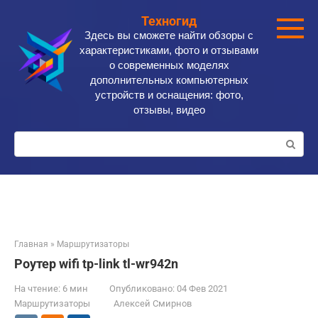
Перейти
Техногид
к
Здесь вы сможете найти обзоры с
контенту
характеристиками, фото и отзывами
о современных моделях
дополнительных компьютерных
устройств и оснащения: фото,
отзывы, видео
Поиск:
Главная
»
Маршрутизаторы
Роутер wifi tp-link tl-wr942n
На чтение:
6 мин
Опубликовано:
04 Фев 2021
Маршрутизаторы
Алексей Смирнов