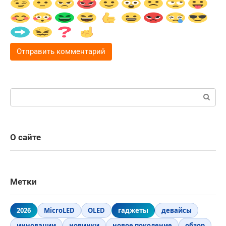
Поиск:
О сайте
Метки
2026
MicroLED
OLED
гаджеты
девайсы
инновации
новинки
новое поколение
обзор