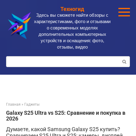
Перейти
Техногид
к
Здесь вы сможете найти обзоры с
контенту
характеристиками, фото и отзывами
о современных моделях
дополнительных компьютерных
устройств и оснащения: фото,
отзывы, видео
Поиск:
Главная
»
Гаджеты
Galaxy S25 Ultra vs S25: Сравнение и покупка в
2026
Думаете, какой Samsung Galaxy S25 купить?
Сравниваем S25 Ultra и S25: камеры, дисплей,