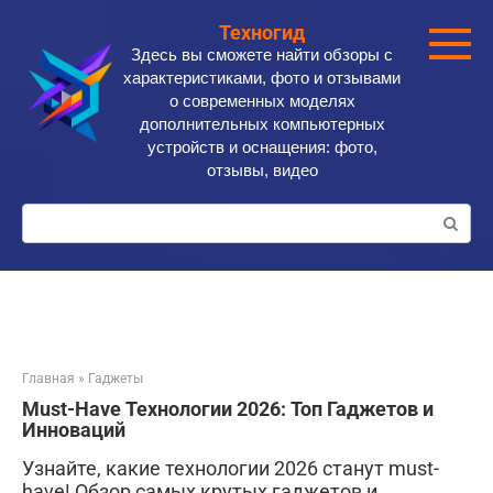
Перейти
Техногид
к
Здесь вы сможете найти обзоры с
контенту
характеристиками, фото и отзывами
о современных моделях
дополнительных компьютерных
устройств и оснащения: фото,
отзывы, видео
Поиск:
Главная
»
Гаджеты
Must-Have Технологии 2026: Топ Гаджетов и
Инноваций
Узнайте, какие технологии 2026 станут must-
have! Обзор самых крутых гаджетов и