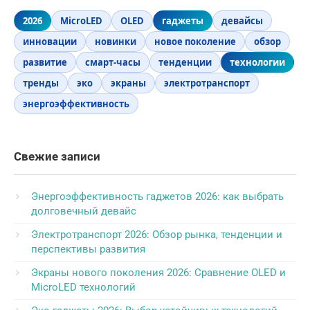
2026
MicroLED
OLED
гаджеты
девайсы
инновации
новинки
новое поколение
обзор
развитие
смарт-часы
тенденции
технологии
тренды
эко
экраны
электротранспорт
энергоэффективность
Свежие записи
Энергоэффективность гаджетов 2026: как выбрать
долговечный девайс
Электротранспорт 2026: Обзор рынка, тенденции и
перспективы развития
Экраны нового поколения 2026: Сравнение OLED и
MicroLED технологий