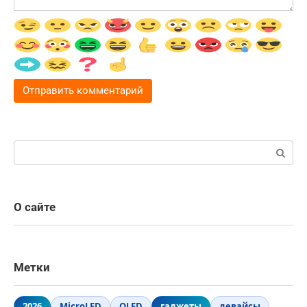
Поиск:
О сайте
Метки
2026
MicroLED
OLED
гаджеты
девайсы