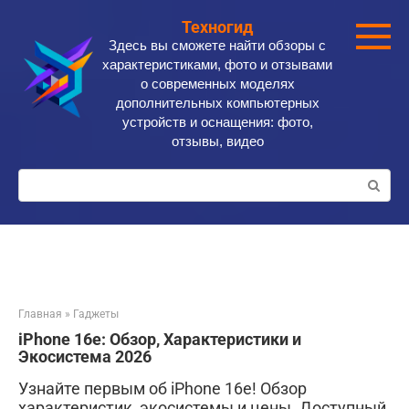
Перейти
Техногид
к
Здесь вы сможете найти обзоры с
контенту
характеристиками, фото и отзывами
о современных моделях
дополнительных компьютерных
устройств и оснащения: фото,
отзывы, видео
Поиск:
Главная
»
Гаджеты
iPhone 16e: Обзор, Характеристики и
Экосистема 2026
Узнайте первым об iPhone 16e! Обзор
характеристик, экосистемы и цены. Доступный