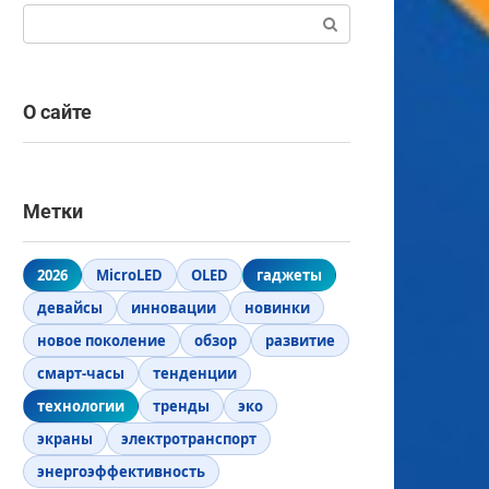
Поиск:
О сайте
Метки
2026
MicroLED
OLED
гаджеты
девайсы
инновации
новинки
новое поколение
обзор
развитие
смарт-часы
тенденции
технологии
тренды
эко
экраны
электротранспорт
энергоэффективность