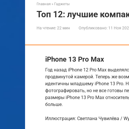
Главная
»
Гаджеты
Топ 12: лучшие комп
На чтение:
22 мин
Опубликовано:
11 Ноя 20
iPhone 13 Pro Max
Год назад iPhone 12 Pro Max выделял
продвинутой камерой. Теперь же возм
идентичны младшему iPhone 13 Pro. Н
фотографировать, но не все готовы п
размеры iPhone 13 Pro Max относитель
больше.
Иллюстрация: Светлана Чувилёва / W