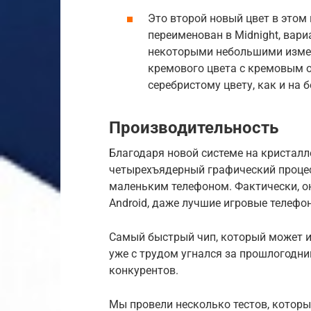
Это второй новый цвет в этом г
переименован в Midnight, вариа
некоторыми небольшими измене
кремового цвета с кремовым о
серебристому цвету, как и на б
Производительность
Благодаря новой системе на кристалле
четырехъядерный графический процес
маленьким телефоном. Фактически, о
Android, даже лучшие игровые телефо
Самый быстрый чип, который может ис
уже с трудом угнался за прошлогодним
конкурентов.
Мы провели несколько тестов, которы