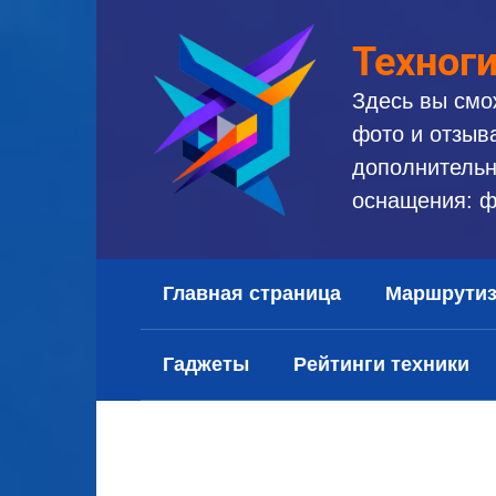
Перейти
к
Техног
контенту
Здесь вы смо
фото и отзыв
дополнительн
оснащения: ф
Главная страница
Маршрути
Гаджеты
Рейтинги техники