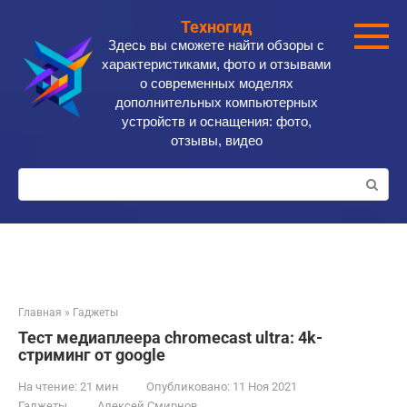
Перейти
Техногид
к
Здесь вы сможете найти обзоры с
контенту
характеристиками, фото и отзывами
о современных моделях
дополнительных компьютерных
устройств и оснащения: фото,
отзывы, видео
Поиск:
Главная
»
Гаджеты
Тест медиаплеера chromecast ultra: 4k-
стриминг от google
На чтение:
21 мин
Опубликовано:
11 Ноя 2021
Гаджеты
Алексей Смирнов