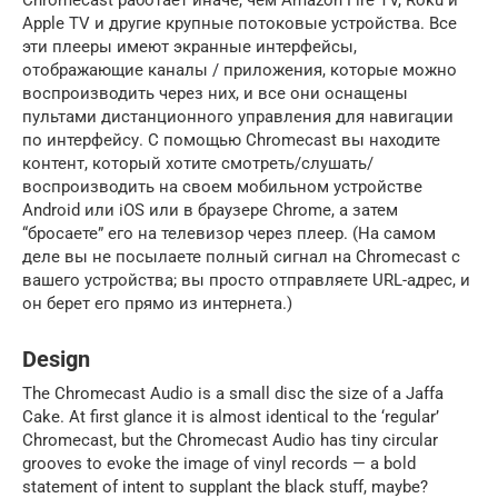
Apple TV и другие крупные потоковые устройства. Все
эти плееры имеют экранные интерфейсы,
отображающие каналы / приложения, которые можно
воспроизводить через них, и все они оснащены
пультами дистанционного управления для навигации
по интерфейсу. С помощью Chromecast вы находите
контент, который хотите смотреть/слушать/
воспроизводить на своем мобильном устройстве
Android или iOS или в браузере Chrome, а затем
“бросаете” его на телевизор через плеер. (На самом
деле вы не посылаете полный сигнал на Chromecast с
вашего устройства; вы просто отправляете URL-адрес, и
он берет его прямо из интернета.)
Design
The Chromecast Audio is a small disc the size of a Jaffa
Cake. At first glance it is almost identical to the ‘regular’
Chromecast, but the Chromecast Audio has tiny circular
grooves to evoke the image of vinyl records — a bold
statement of intent to supplant the black stuff, maybe?