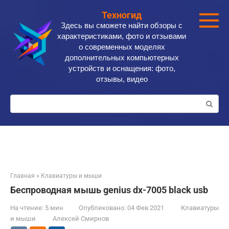
Перейти
Техногид
к
Здесь вы сможете найти обзоры с
контенту
характеристиками, фото и отзывами
о современных моделях
дополнительных компьютерных
устройств и оснащения: фото,
отзывы, видео
Поиск:
Главная
»
Клавиатуры и мыши
Беспроводная мышь genius dx-7005 black usb
На чтение:
5 мин
Опубликовано:
04 Фев 2021
Клавиатуры
и мыши
Алексей Смирнов