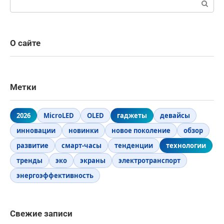
О сайте
Метки
2026
MicroLED
OLED
гаджеты
девайсы
инновации
новинки
новое поколение
обзор
развитие
смарт-часы
тенденции
технологии
тренды
эко
экраны
электротранспорт
энергоэффективность
Свежие записи